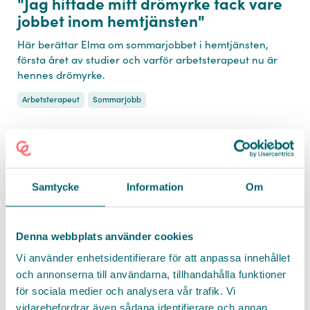
"Jag hittade mitt drömyrke tack vare
jobbet inom hemtjänsten"
Här berättar Elma om sommarjobbet i hemtjänsten,
första året av studier och varför arbetsterapeut nu är
hennes drömyrke.
Arbetsterapeut
Sommarjobb
hej@go-care.se
0708 570 080
Namn *
Samtycke
Information
Om
Titel
Denna webbplats använder cookies
Vi använder enhetsidentifierare för att anpassa innehållet
och annonserna till användarna, tillhandahålla funktioner
Facebook
E-post *
för sociala medier och analysera vår trafik. Vi
Twitter
"Jag vet att det kommer få mig att
vidarebefordrar även sådana identifierare och annan