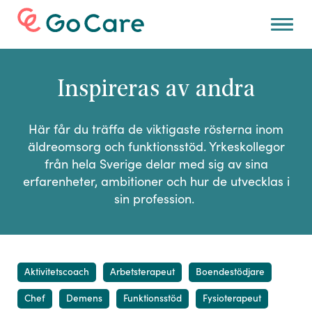
Hitta
jobb
Inspireras av andra
Karriärtips och
inspiration
Om
oss
Här får du träffa de viktigaste rösterna inom
äldreomsorg och funktionsstöd. Yrkeskollegor
För
arbetsgivare
från hela Sverige delar med sig av sina
erfarenheter, ambitioner och hur de utvecklas i
sin profession.
Aktivitetscoach
Arbetsterapeut
Boendestödjare
Chef
Demens
Funktionsstöd
Fysioterapeut