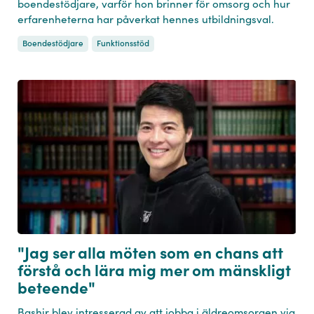
boendestödjare, varför hon brinner för omsorg och hur
erfarenheterna har påverkat hennes utbildningsval.
Boendestödjare
Funktionsstöd
"Jag ser alla möten som en chans att
förstå och lära mig mer om mänskligt
beteende"
Bashir blev intresserad av att jobba i äldreomsorgen via