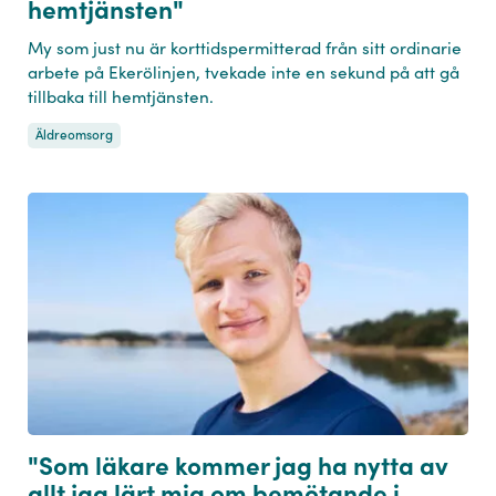
hemtjänsten"
My som just nu är korttidspermitterad från sitt ordinarie
arbete på Ekerölinjen, tvekade inte en sekund på att gå
tillbaka till hemtjänsten.
Äldreomsorg
"Som läkare kommer jag ha nytta av
allt jag lärt mig om bemötande i