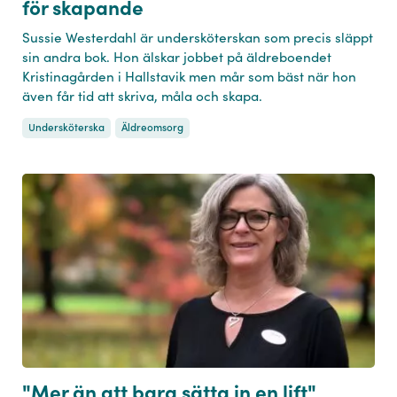
för skapande
Sussie Westerdahl är undersköterskan som precis släppt
sin andra bok. Hon älskar jobbet på äldreboendet
Kristinagården i Hallstavik men mår som bäst när hon
även får tid att skriva, måla och skapa.
Undersköterska
Äldreomsorg
"Mer än att bara sätta in en lift"