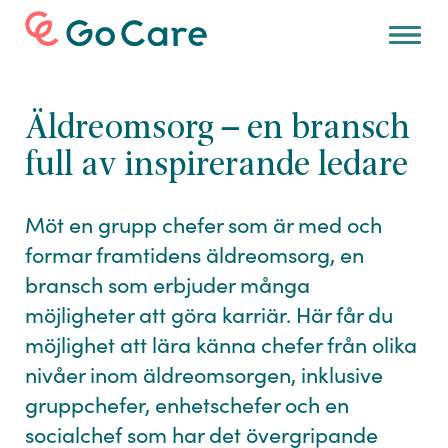
Hitta
jobb
Äldreomsorg – en bransch
Karriärtips och
inspiration
full av inspirerande ledare
Om
oss
Möt en grupp chefer som är med och
För
arbetsgivare
formar framtidens äldreomsorg, en
bransch som erbjuder många
möjligheter att göra karriär. Här får du
möjlighet att lära känna chefer från olika
nivåer inom äldreomsorgen, inklusive
gruppchefer, enhetschefer och en
socialchef som har det övergripande