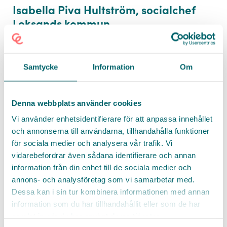
Isabella Piva Hultström, socialchef
Leksands kommun
hej@go-care.se
0708 570 080
Isabella Piva Hultström är sjuksköterskan som
gjort karriär inom vård och omsorg! Idag sitter
Namn *
hon som Leksands kommuns nya socialchef och
Samtycke
Information
Om
leder närmare 600 medarbetare och vikarier.
Hennes förmåga att driva förändring och förmå
Titel
Denna webbplats använder cookies
människor runt sig att växa har genomsyrat
hela hennes yrkesliv. Isabella inledde sin karriär
Vi använder enhetsidentifierare för att anpassa innehållet
som undersköterska, sedan operativ
och annonserna till användarna, tillhandahålla funktioner
Facebook
sjuksköterska, verksamhetschef i Kungsör och
E-post *
för sociala medier och analysera vår trafik. Vi
Twitter
idag är hon socialchef.
vidarebefordrar även sådana identifierare och annan
LinkedIn
information från din enhet till de sociala medier och
annons- och analysföretag som vi samarbetar med.
Läs mer
här
.
Telefonnummer
Messenger
Dessa kan i sin tur kombinera informationen med annan
Genom att skicka in mina uppgifter
godkänner jag Go Cares
E-post
allmänna villkor
.
information som du har tillhandahållit eller som de har
Jag har även tagit del av Go Cares
personuppgiftspolicy
Kopiera länk
samlat in när du har använt deras tjänster.
Organisation