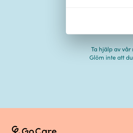
Ladda
Ta hjälp av vår
Glöm inte att du 