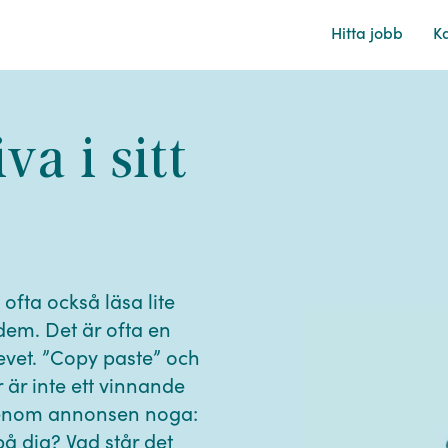
Hitta
jobb
Ka
a i sitt
 ofta också läsa lite
dem. Det är ofta en
revet. ”Copy paste” och
 är inte ett vinnande
 igenom annonsen noga:
å dig? Vad står det