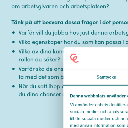
om arbetsgivaren och arbetsplatsen?
Tänk på att besvara dessa frågor i det perso
Varför vill du jobba hos just denna arbets
Vilka egenskaper har du som kan passa i d
Vilka av dina kunskaper och erfarenheter 
rollen du söker?
Varför ska de anställa just dig? Håll dig t
ta med det som är relevant för just det job
Samtycke
När du satt ihop ditt CV och fått ihop ditt
du dina chanser att få komma på arbetsin
Denna webbplats använder 
Vi använder enhetsidentifierar
sociala medier och analysera 
till de sociala medier och a
med annan information som du 