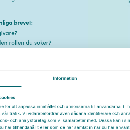
nliga brevet:
givare?
hej@go-care.se
en rollen du söker?
0708 570 080
kan du bidra med till
Namn *
ill max en A4-sida och
bet du söker.
Information
Titel
 personliga brev ökar
Facebook
tervju.
cookies
Twitter
e för att anpassa innehållet och annonserna till användarna, tillh
E-post *
Telefonnummer
LinkedIn
vår trafik. Vi vidarebefordrar även sådana identifierare och anna
nnons- och analysföretag som vi samarbetar med. Dessa kan i sin
Messenger
Genom att skicka in mina uppgifter godkänner jag Go Cares
har tillhandahållit eller som de har samlat in när du har använt 
allmänna villkor
. Jag har även tagit del av Go Cares