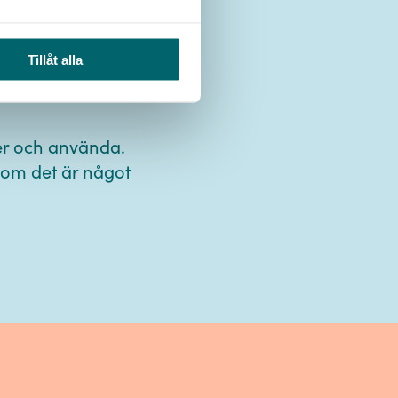
onligt
Tillåt alla
ner och använda.
er om det är något