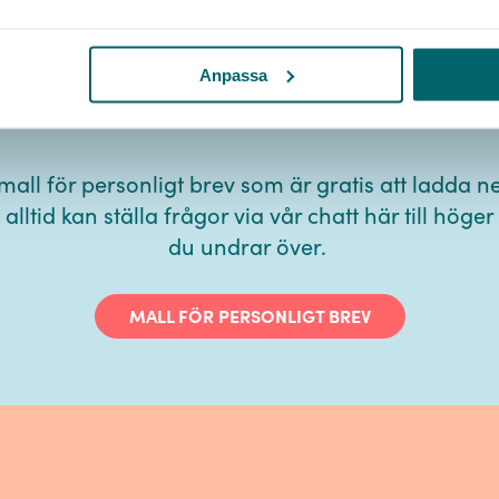
E-post
Organisation
personuppgiftspolicy
 ner vår mall för pers
Kopiera länk
JA TACK
Anpassa
brev
Meddelande
 mall för personligt brev som är gratis att ladda 
alltid kan ställa frågor via vår chatt här till hög
Policy
du undrar över.
SKICKA
MALL FÖR PERSONLIGT BREV