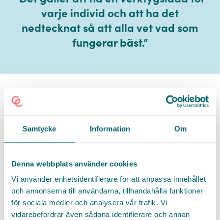
varje individ och att ha det
nedtecknat så att alla vet vad som
fungerar bäst.
”
hej@go-care.se
Varför blir demenssjuka oroligt på
0708 570 080
eftermiddagen på boendet?
Namn *
Samtycke
Information
Om
– Det är väldigt vanligt att det blir en oro på
eftermiddagen, det brukar kallas för Sundown
syndrom. Återigen, det är viktigt att ta ett steg
Titel
Denna webbplats använder cookies
tillbaka och analysera situationen. Vad är det
som inträffar samtidigt när oron på avdelningen
Vi använder enhetsidentifierare för att anpassa innehållet
och annonserna till användarna, tillhandahålla funktioner
uppstår? På eftermiddagen kan många vara
Facebook
E-post *
för sociala medier och analysera vår trafik. Vi
trötta och vad vill man då? Kanske vill man gå
Twitter
vidarebefordrar även sådana identifierare och annan
hem och känner inte igen sig. Det kan också