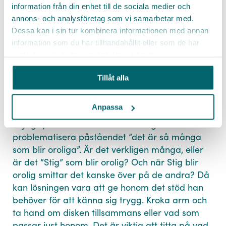
LinkedIn
information från din enhet till de sociala medier och
vara så att flera som bor på boendet är inne på
annons- och analysföretag som vi samarbetar med.
sina rum för att vila, så det blir det lite tomt och
Telefonnummer
Messenger
Dessa kan i sin tur kombinera informationen med annan
Genom att skicka in mina uppgifter
tyst. Samtidigt byts det personal och vissa säger
godkänner jag Go Cares
E-post
allmänna villkor
.
information som du har tillhandahållit eller som de har
Jag har även tagit del av Go Cares
”hej då, jag är ledig i helgen vi ses nästa vecka”.
personuppgiftspolicy
Kopiera länk
samlat in när du har använt deras tjänster.
Organisation
JA TACK
Hur skiftar stämning på boendet på
Tillåt alla
eftermiddagen? Blir det extra tyst och
Meddelande
ensamt?
Anpassa
– Jag tycker också att det är viktigt att
problematisera påståendet ”det är så många
som blir oroliga”. Är det verkligen många, eller
Policy
är det ”Stig” som blir orolig? Och när Stig blir
SKICKA
orolig smittar det kanske över på de andra? Då
kan lösningen vara att ge honom det stöd han
behöver för att känna sig trygg. Kroka arm och
ta hand om disken tillsammans eller vad som
passar just honom. Det är viktig att titta på vad