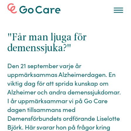
Hitta
jobb
"Får man ljuga för
Karriärtips och
inspiration
demenssjuka?"
Om
oss
Den 21 september varje år
För
arbetsgivare
uppmärksammas Alzheimerdagen. En
viktig dag för att sprida kunskap om
Alzheimer och andra demenssjukdomar.
I år uppmärksammar vi på Go Care
dagen tillsammans med
Demensförbundets ordförande Liselotte
Björk. Här svarar hon på frågor kring