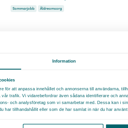
Sommarjobb
Äldreomsorg
hej@go-care.se
0708 570 080
Namn *
Information
Titel
Facebook
cookies
Twitter
e för att anpassa innehållet och annonserna till användarna, tillh
E-post *
Telefonnummer
LinkedIn
vår trafik. Vi vidarebefordrar även sådana identifierare och anna
"Som läkare kommer jag ha
nnons- och analysföretag som vi samarbetar med. Dessa kan i sin
Messenger
nytta av allt jag lärt mig om
Genom att skicka in mina uppgifter godkänner jag Go Cares
har tillhandahållit eller som de har samlat in när du har använt 
allmänna villkor
. Jag har även tagit del av Go Cares
bemötande i äldreomsorgen"
E-post
Organisation
personuppgiftspolicy
Kopiera länk
Inför din läkarstudier sommarjobbade Hampus
JA TACK