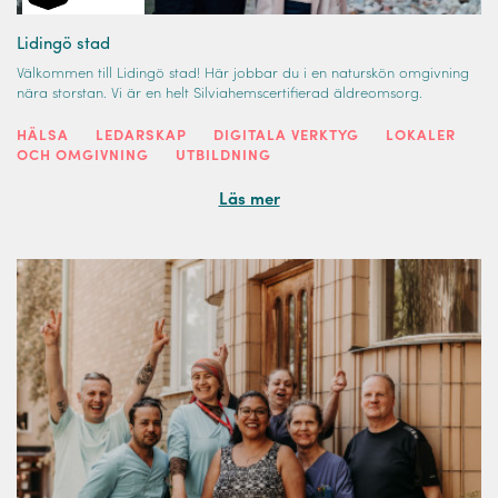
Lidingö stad
Välkommen till Lidingö stad! Här jobbar du i en naturskön omgivning
nära storstan. Vi är en helt Silviahemscertifierad äldreomsorg.
HÄLSA
LEDARSKAP
DIGITALA VERKTYG
LOKALER
OCH OMGIVNING
UTBILDNING
Läs mer