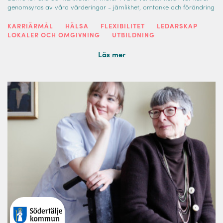
genomsyras av våra värderingar - jämlikhet, omtanke och förändring
KARRIÄRMÅL
HÄLSA
FLEXIBILITET
LEDARSKAP
LOKALER OCH OMGIVNING
UTBILDNING
Läs mer