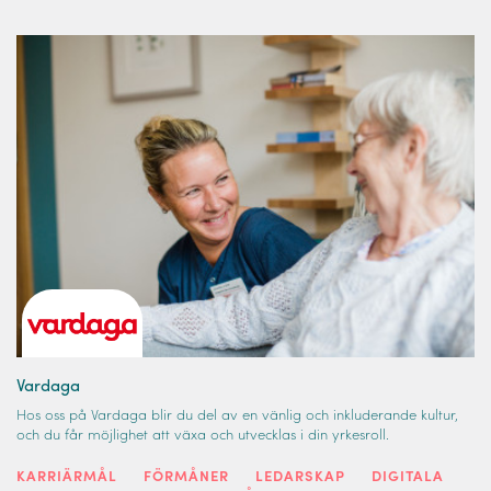
Vardaga
Hos oss på Vardaga blir du del av en vänlig och inkluderande kultur,
och du får möjlighet att växa och utvecklas i din yrkesroll.
KARRIÄRMÅL
FÖRMÅNER
LEDARSKAP
DIGITALA