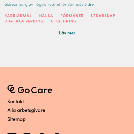
äldreomsorg av högsta kvalitet för Värmdös äldre.
KARRIÄRMÅL
HÄLSA
FÖRMÅNER
LEDARSKAP
DIGITALA VERKTYG
UTBILDNING
Läs mer
Kontakt
Alla arbetsgivare
Sitemap