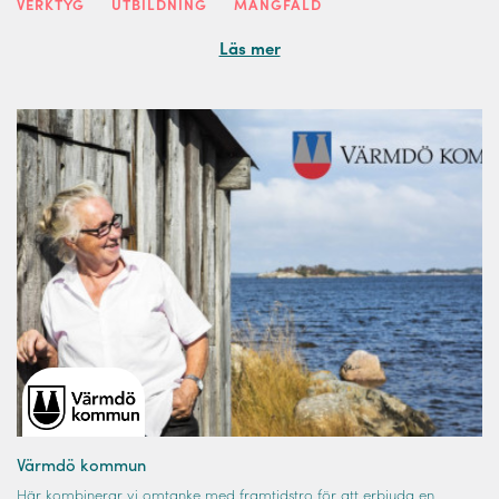
VERKTYG
UTBILDNING
MÅNGFALD
Läs mer
Värmdö kommun
Här kombinerar vi omtanke med framtidstro för att erbjuda en