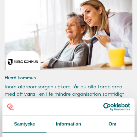
Ekerö kommun
Inom äldreomsorgen i Ekerö får du alla fördelarna
med att vara i en lite mindre organisation samtidigt
som du är i en dynamisk storstadskontext. Hos oss
hittar du lugnet, bara 15 minuter från Brommaplan i
Stockholm.
Samtycke
Information
Om
KARRIÄRMÅL
HÄLSA
FLEXIBILITET
FÖRMÅNER
LEDARSKAP
DIGITALA VERKTYG