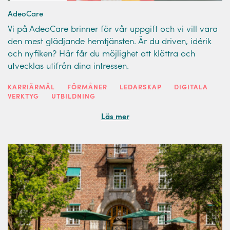
AdeoCare
Vi på AdeoCare brinner för vår uppgift och vi vill vara
den mest glädjande hemtjänsten. Är du driven, idérik
och nyfiken? Här får du möjlighet att klättra och
utvecklas utifrån dina intressen.
KARRIÄRMÅL
FÖRMÅNER
LEDARSKAP
DIGITALA
VERKTYG
UTBILDNING
Läs mer