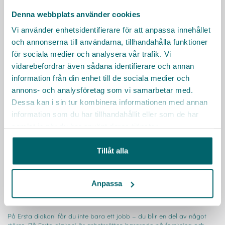
Denna webbplats använder cookies
Läs mer
Vi använder enhetsidentifierare för att anpassa innehållet
och annonserna till användarna, tillhandahålla funktioner
för sociala medier och analysera vår trafik. Vi
vidarebefordrar även sådana identifierare och annan
information från din enhet till de sociala medier och
annons- och analysföretag som vi samarbetar med.
Dessa kan i sin tur kombinera informationen med annan
information som du har tillhandahållit eller som de har
samlat in när du har använt deras tjänster.
Tillåt alla
Anpassa
Ersta diakoni
På Ersta diakoni får du inte bara ett jobb – du blir en del av något