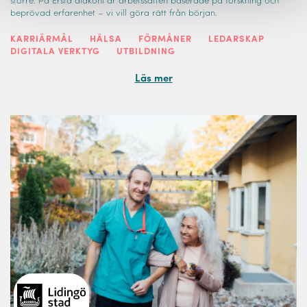
större. På Ersta diakoni är arbetssätten baserade på forskning och
beprövad erfarenhet – vi vill göra rätt från början.
KARRIÄRMÅL
HÄLSA
FÖRMÅNER
LEDARSKAP
DIGITALA VERKTYG
UTBILDNING
Läs mer