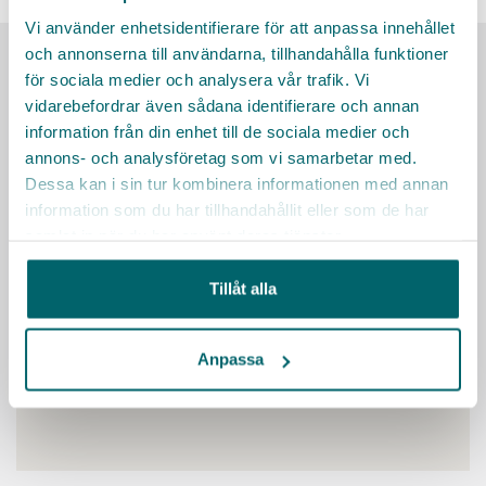
Vi använder enhetsidentifierare för att anpassa innehållet
och annonserna till användarna, tillhandahålla funktioner
Här finns vi
för sociala medier och analysera vår trafik. Vi
vidarebefordrar även sådana identifierare och annan
information från din enhet till de sociala medier och
annons- och analysföretag som vi samarbetar med.
Dessa kan i sin tur kombinera informationen med annan
information som du har tillhandahållit eller som de har
samlat in när du har använt deras tjänster.
Tillåt alla
Anpassa