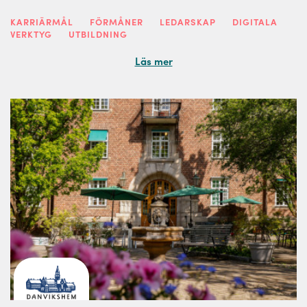
KARRIÄRMÅL
FÖRMÅNER
LEDARSKAP
DIGITALA
VERKTYG
UTBILDNING
Läs mer