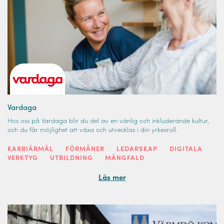
Vardaga
Hos oss på Vardaga blir du del av en vänlig och inkluderande kultur,
och du får möjlighet att växa och utvecklas i din yrkesroll.
KARRIÄRMÅL
FÖRMÅNER
LEDARSKAP
DIGITALA
VERKTYG
UTBILDNING
MÅNGFALD
Läs mer