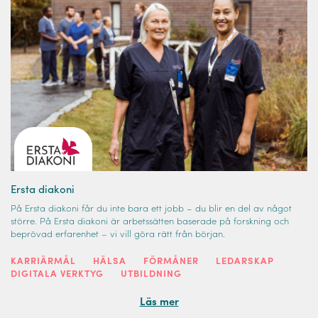
Ersta diakoni
På Ersta diakoni får du inte bara ett jobb – du blir en del av något
större. På Ersta diakoni är arbetssätten baserade på forskning och
beprövad erfarenhet – vi vill göra rätt från början.
KARRIÄRMÅL
HÄLSA
FÖRMÅNER
LEDARSKAP
DIGITALA VERKTYG
UTBILDNING
Läs mer