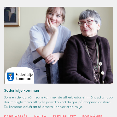
Södertälje kommun
Som en del av vårt team kommer du att erbjudas ett mångsidigt jobb
där möjligheterna att själv påverka vad du gör på dagarna är stora.
Du kommer också att få arbeta i en varierad miljö.
KARRIÄRMÅL
HÄLSA
FLEXIBILITET
FÖRMÅNER