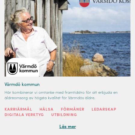
Värmdö kommun
Här kombinerar vi omtanke med framtidstro för att erbjuda en
äldreomsorg av högsta kvalitet för Värmdös äldre.
KARRIÄRMÅL
HÄLSA
FÖRMÅNER
LEDARSKAP
DIGITALA VERKTYG
UTBILDNING
Läs mer