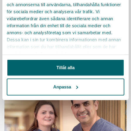
och annonserna till användarna, tillhandahålla funktioner
med engagerade kollegor och chefer? Vi erbjuder ett
för sociala medier och analysera vår trafik. Vi
spännande och omväxlande arbete där du
vidarebefordrar även sådana identifierare och annan
tillsammans med engagerade kollegor arbetar för att
information från din enhet till de sociala medier och
skapa en härlig tillvaro för seniorerna i Nacka
annons- och analysföretag som vi samarbetar med.
kommun!
Dessa kan i sin tur kombinera informationen med annan
information som du har tillhandahållit eller som de har
samlat in när du har använt deras tjänster.
KARRIÄRMÅL
HÄLSA
FLEXIBILITET
FÖRMÅNER
LEDARSKAP
UTBILDNING
Tillåt alla
Läs mer
Anpassa