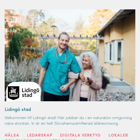
Lidingö stad
Välkommen till Lidingö stad! Här jobbar du i en naturskön omgivning
nära storstan. Vi är en helt Silviahemscertifierad äldreomsorg.
HÄLSA
LEDARSKAP
DIGITALA VERKTYG
LOKALER