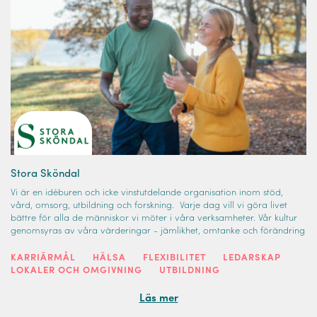
Stora Sköndal
Vi är en idéburen och icke vinstutdelande organisation inom stöd,
vård, omsorg, utbildning och forskning. Varje dag vill vi göra livet
bättre för alla de människor vi möter i våra verksamheter. Vår kultur
genomsyras av våra värderingar - jämlikhet, omtanke och förändring
KARRIÄRMÅL
HÄLSA
FLEXIBILITET
LEDARSKAP
LOKALER OCH OMGIVNING
UTBILDNING
Läs mer