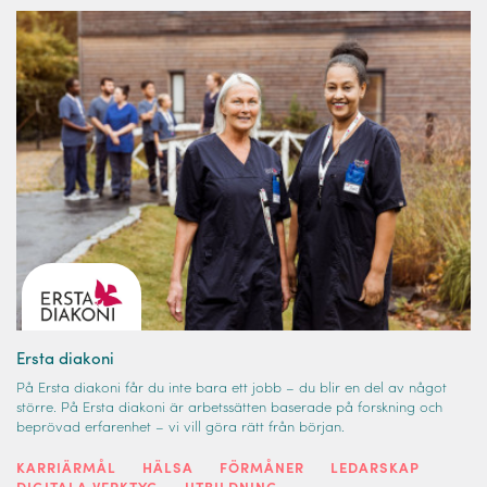
Ersta diakoni
På Ersta diakoni får du inte bara ett jobb – du blir en del av något
större. På Ersta diakoni är arbetssätten baserade på forskning och
beprövad erfarenhet – vi vill göra rätt från början.
KARRIÄRMÅL
HÄLSA
FÖRMÅNER
LEDARSKAP