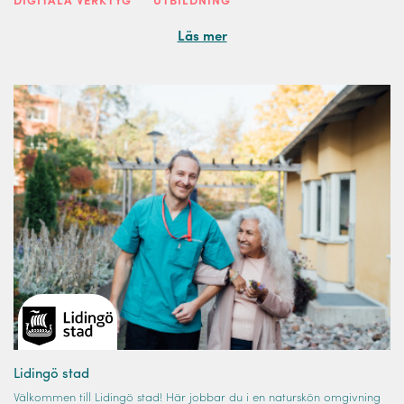
DIGITALA VERKTYG
UTBILDNING
Läs mer
Lidingö stad
Välkommen till Lidingö stad! Här jobbar du i en naturskön omgivning