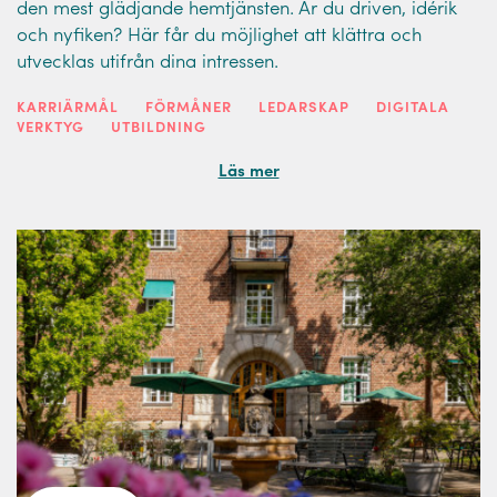
den mest glädjande hemtjänsten. Är du driven, idérik
och nyfiken? Här får du möjlighet att klättra och
utvecklas utifrån dina intressen.
KARRIÄRMÅL
FÖRMÅNER
LEDARSKAP
DIGITALA
VERKTYG
UTBILDNING
Läs mer