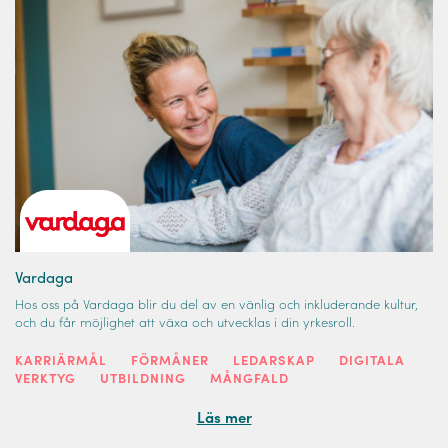
Vardaga
Hos oss på Vardaga blir du del av en vänlig och inkluderande kultur,
och du får möjlighet att växa och utvecklas i din yrkesroll.
KARRIÄRMÅL
FÖRMÅNER
LEDARSKAP
DIGITALA
VERKTYG
UTBILDNING
MÅNGFALD
Läs mer