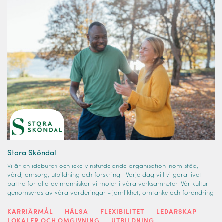
Stora Sköndal
Vi är en idéburen och icke vinstutdelande organisation inom stöd,
vård, omsorg, utbildning och forskning. Varje dag vill vi göra livet
bättre för alla de människor vi möter i våra verksamheter. Vår kultur
genomsyras av våra värderingar - jämlikhet, omtanke och förändring
KARRIÄRMÅL
HÄLSA
FLEXIBILITET
LEDARSKAP
LOKALER OCH OMGIVNING
UTBILDNING