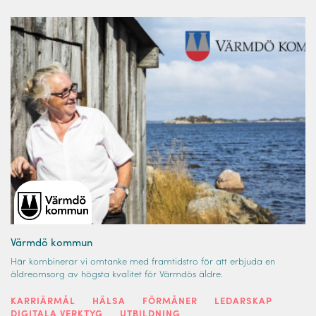
Värmdö kommun
Här kombinerar vi omtanke med framtidstro för att erbjuda en
äldreomsorg av högsta kvalitet för Värmdös äldre.
KARRIÄRMÅL
HÄLSA
FÖRMÅNER
LEDARSKAP
DIGITALA VERKTYG
UTBILDNING