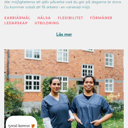
där möjligheterna att själv påverka vad du gör på dagarna är stora.
Du kommer också att få arbeta i en varierad miljö.
KARRIÄRMÅL
HÄLSA
FLEXIBILITET
FÖRMÅNER
LEDARSKAP
UTBILDNING
Läs mer