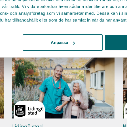
KARRIÄRMÅL
HÄLSA
FLEXIBILITET
1
vår trafik. Vi vidarebefordrar även sådana identifierare och anna
FÖRMÅNER
LEDARSKAP
UTBILDNING
nnons- och analysföretag som vi samarbetar med. Dessa kan i sin
K
Läs mer
har tillhandahållit eller som de har samlat in när du har använt 
F
L
Anpassa
Lidingö stad
N