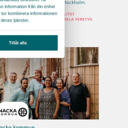
5 minuter från Brommaplan i Stockholm.
n information från din enhet
 tur kombinera informationen
ARRIÄRMÅL
HÄLSA
FLEXIBILITET
deras tjänster.
ÖRMÅNER
LEDARSKAP
DIGITALA VERKTYG
äs mer
Tillåt alla
acka kommun