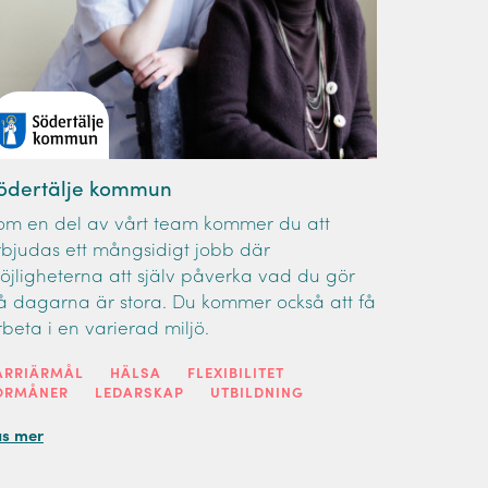
ödertälje kommun
om en del av vårt team kommer du att
rbjudas ett mångsidigt jobb där
öjligheterna att själv påverka vad du gör
å dagarna är stora. Du kommer också att få
rbeta i en varierad miljö.
ARRIÄRMÅL
HÄLSA
FLEXIBILITET
ÖRMÅNER
LEDARSKAP
UTBILDNING
äs mer