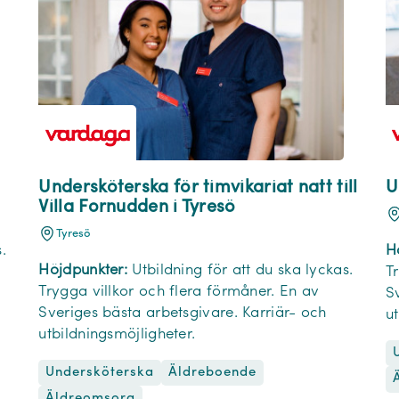
Undersköterska för timvikariat natt till
U
Villa Fornudden i Tyresö
Tyresö
.
H
Höjdpunkter:
Utbildning för att du ska lyckas.
T
Trygga villkor och flera förmåner. En av
S
Sveriges bästa arbetsgivare. Karriär- och
u
utbildningsmöjligheter.
Undersköterska
Äldreboende
Äldreomsorg