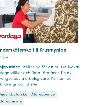
ndersköterska till Krusmyntan
Tyresö
öjdpunkter:
Utbildning för att du ska lyckas.
rygga villkor och flera förmåner. En av
veriges bästa arbetsgivare. Karriär- och
tbildningsmöjligheter.
Undersköterska
Äldreboende
Äldreomsorg