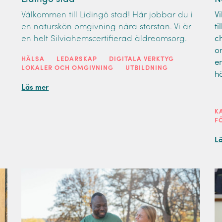
Välkommen till Lidingö stad! Här jobbar du i
V
en naturskön omgivning nära storstan. Vi är
t
en helt Silviahemscertifierad äldreomsorg.
c
o
HÄLSA
LEDARSKAP
DIGITALA VERKTYG
e
LOKALER OCH OMGIVNING
UTBILDNING
h
Läs mer
K
F
L