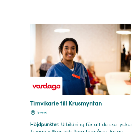
Timvikarie till Krusmyntan
Tyresö
Höjdpunkter:
Utbildning för att du ska lyckas
Trygga villkor och flera förmåner. En av