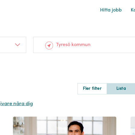
Hitta jobb
Ka
Fler filter
Lista
givare nära dig