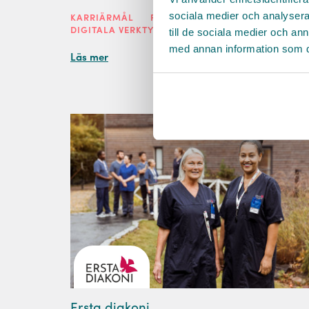
sociala medier och analysera 
KARRIÄRMÅL
FÖRMÅNER
LEDARSKAP
till de sociala medier och a
DIGITALA VERKTYG
UTBILDNING
med annan information som du 
Läs mer
Ersta diakoni