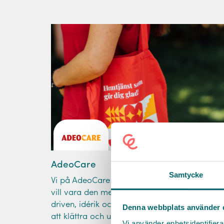
AdeoCare
Samtycke
Vi på AdeoCare brinner för vår uppgift och vi
vill vara den mest glädjande hemtjänsten. Är 
driven, idérik och nyfiken? Här får du möjligh
Denna webbplats använder 
att klättra och utvecklas utifrån dina intressen
Vi använder enhetsidentifierar