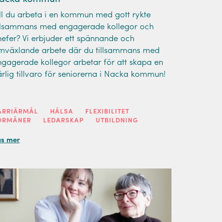
ill du arbeta i en kommun med gott rykte
illsammans med engagerade kollegor och
hefer? Vi erbjuder ett spännande och
mväxlande arbete där du tillsammans med
ngagerade kollegor arbetar för att skapa en
ärlig tillvaro för seniorerna i Nacka kommun!
ARRIÄRMÅL
HÄLSA
FLEXIBILITET
ÖRMÅNER
LEDARSKAP
UTBILDNING
äs mer