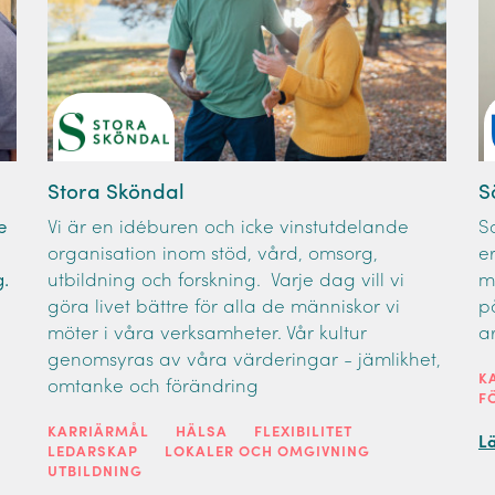
Stora Sköndal
S
e
Vi är en idéburen och icke vinstutdelande
S
organisation inom stöd, vård, omsorg,
e
.
utbildning och forskning. Varje dag vill vi
m
göra livet bättre för alla de människor vi
p
möter i våra verksamheter. Vår kultur
a
genomsyras av våra värderingar - jämlikhet,
K
omtanke och förändring
F
KARRIÄRMÅL
HÄLSA
FLEXIBILITET
L
LEDARSKAP
LOKALER OCH OMGIVNING
UTBILDNING