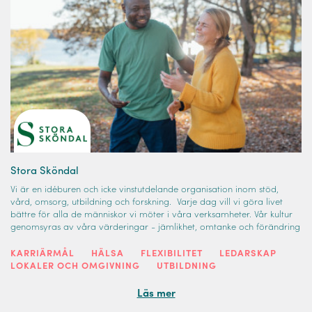
Stora Sköndal
Vi är en idéburen och icke vinstutdelande organisation inom stöd,
vård, omsorg, utbildning och forskning. Varje dag vill vi göra livet
bättre för alla de människor vi möter i våra verksamheter. Vår kultur
genomsyras av våra värderingar - jämlikhet, omtanke och förändring
KARRIÄRMÅL
HÄLSA
FLEXIBILITET
LEDARSKAP
LOKALER OCH OMGIVNING
UTBILDNING
Läs mer