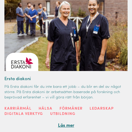
Ersta diakoni
På Ersta diakoni får du inte bara ett jobb – du blir en del av något
större. På Ersta diakoni är arbetssätten baserade på forskning och
beprövad erfarenhet – vi vill göra rätt från början.
KARRIÄRMÅL
HÄLSA
FÖRMÅNER
LEDARSKAP
DIGITALA VERKTYG
UTBILDNING
Läs mer