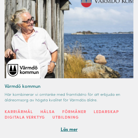
Värmdö kommun
Här kombinerar vi omtanke med framtidstro för att erbjuda en
äldreomsorg av högsta kvalitet för Värmdös äldre.
KARRIÄRMÅL
HÄLSA
FÖRMÅNER
LEDARSKAP
DIGITALA VERKTYG
UTBILDNING
Läs mer