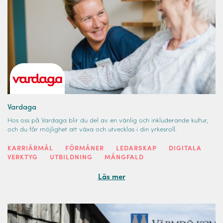
Vardaga
Hos oss på Vardaga blir du del av en vänlig och inkluderande kultur,
och du får möjlighet att växa och utvecklas i din yrkesroll.
KARRIÄRMÅL
FÖRMÅNER
LEDARSKAP
DIGITALA
VERKTYG
UTBILDNING
MÅNGFALD
Läs mer