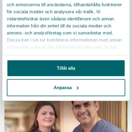
och annonserna till användarna, tillhandahålla funktioner
med engagerade kollegor och chefer? Vi erbjuder ett
för sociala medier och analysera vår trafik. Vi
spännande och omväxlande arbete där du
vidarebefordrar även sådana identifierare och annan
tillsammans med engagerade kollegor arbetar för att
information från din enhet till de sociala medier och
skapa en härlig tillvaro för seniorerna i Nacka
annons- och analysföretag som vi samarbetar med.
kommun!
Dessa kan i sin tur kombinera informationen med annan
information som du har tillhandahållit eller som de har
samlat in när du har använt deras tjänster.
KARRIÄRMÅL
HÄLSA
FLEXIBILITET
FÖRMÅNER
LEDARSKAP
UTBILDNING
Tillåt alla
Läs mer
Anpassa