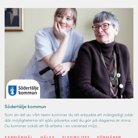
Södertälje kommun
Som en del av vårt team kommer du att erbjudas ett mångsidigt jobb
där möjligheterna att själv påverka vad du gör på dagarna är stora.
Du kommer också att få arbeta i en varierad miljö.
KARRIÄRMÅL
HÄLSA
FLEXIBILITET
FÖRMÅNER