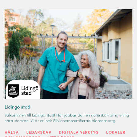
Lidingö stad
Välkommen till Lidingö stad! Här jobbar du i en naturskön omgivning
nära storstan. Vi är en helt Silviahemscertifierad äldreomsorg.
HÄLSA
LEDARSKAP
DIGITALA VERKTYG
LOKALER