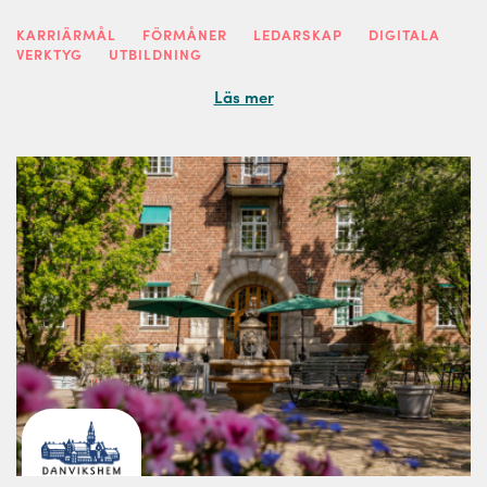
KARRIÄRMÅL
FÖRMÅNER
LEDARSKAP
DIGITALA
VERKTYG
UTBILDNING
Läs mer