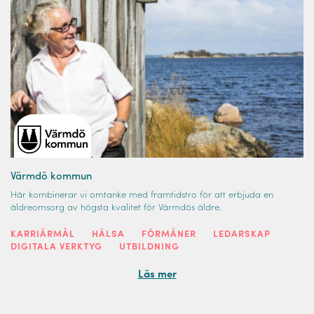
Värmdö kommun
Här kombinerar vi omtanke med framtidstro för att erbjuda en
äldreomsorg av högsta kvalitet för Värmdös äldre.
KARRIÄRMÅL
HÄLSA
FÖRMÅNER
LEDARSKAP
DIGITALA VERKTYG
UTBILDNING
Läs mer