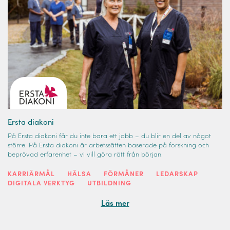
Ersta diakoni
På Ersta diakoni får du inte bara ett jobb – du blir en del av något
större. På Ersta diakoni är arbetssätten baserade på forskning och
beprövad erfarenhet – vi vill göra rätt från början.
KARRIÄRMÅL
HÄLSA
FÖRMÅNER
LEDARSKAP
DIGITALA VERKTYG
UTBILDNING
Läs mer