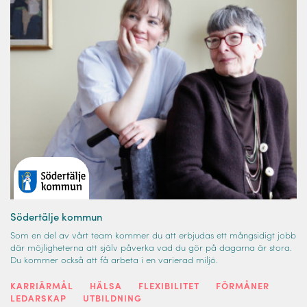
Södertälje kommun
Som en del av vårt team kommer du att erbjudas ett mångsidigt jobb
där möjligheterna att själv påverka vad du gör på dagarna är stora.
Du kommer också att få arbeta i en varierad miljö.
KARRIÄRMÅL
HÄLSA
FLEXIBILITET
FÖRMÅNER
LEDARSKAP
UTBILDNING