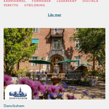
KARRIÄRMÅL
FÖRMÅNER
LEDARSKAP
DIGITALA
VERKTYG
UTBILDNING
Läs mer
Danvikshem