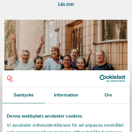
Läs mer
Samtycke
Information
Om
Nacka kommun
Denna webbplats använder cookies
Vill du arbeta i en kommun med gott rykte tillsammans
Vi använder enhetsidentifierare för att anpassa innehållet
med engagerade kollegor och chefer? Vi erbjuder ett