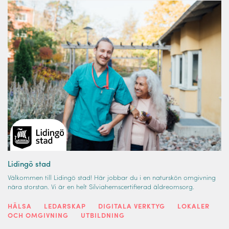
Lidingö stad
Välkommen till Lidingö stad! Här jobbar du i en naturskön omgivning
nära storstan. Vi är en helt Silviahemscertifierad äldreomsorg.
HÄLSA
LEDARSKAP
DIGITALA VERKTYG
LOKALER
OCH OMGIVNING
UTBILDNING