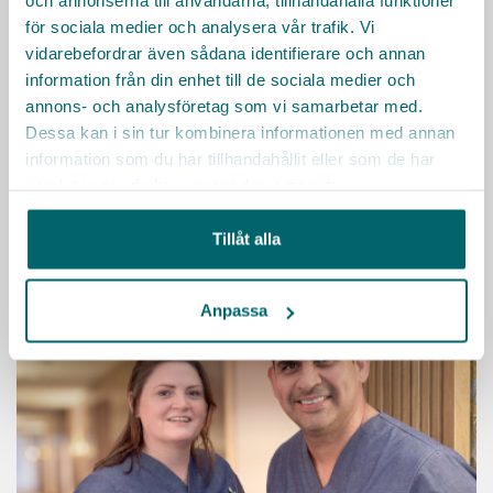
och annonserna till användarna, tillhandahålla funktioner
spännande och omväxlande arbete där du
för sociala medier och analysera vår trafik. Vi
tillsammans med engagerade kollegor arbetar för att
vidarebefordrar även sådana identifierare och annan
skapa en härlig tillvaro för seniorerna i Nacka
information från din enhet till de sociala medier och
kommun!
annons- och analysföretag som vi samarbetar med.
Dessa kan i sin tur kombinera informationen med annan
information som du har tillhandahållit eller som de har
KARRIÄRMÅL
HÄLSA
FLEXIBILITET
FÖRMÅNER
samlat in när du har använt deras tjänster.
LEDARSKAP
UTBILDNING
Tillåt alla
Läs mer
Anpassa