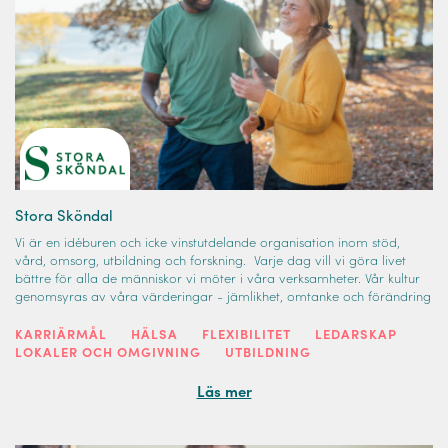
Stora Sköndal
Vi är en idéburen och icke vinstutdelande organisation inom stöd,
vård, omsorg, utbildning och forskning. Varje dag vill vi göra livet
bättre för alla de människor vi möter i våra verksamheter. Vår kultur
genomsyras av våra värderingar - jämlikhet, omtanke och förändring
KARRIÄRMÅL
HÄLSA
FLEXIBILITET
LEDARSKAP
LOKALER OCH OMGIVNING
UTBILDNING
Läs mer