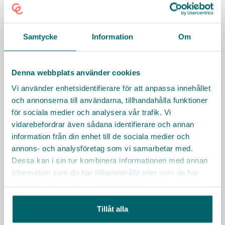
Samtycke
Information
Om
Denna webbplats använder cookies
Vi använder enhetsidentifierare för att anpassa innehållet
och annonserna till användarna, tillhandahålla funktioner
Lysekils kommun
för sociala medier och analysera vår trafik. Vi
Väljer du att jobba hos oss lovar vi ett välkomnande
vidarebefordrar även sådana identifierare och annan
klimat, härliga miljöer och att du blir en viktig del av
information från din enhet till de sociala medier och
vår helhet.
annons- och analysföretag som vi samarbetar med.
Dessa kan i sin tur kombinera informationen med annan
information som du har tillhandahållit eller som de har
KARRIÄRMÅL
HÄLSA
FLEXIBILITET
FÖRMÅNER
samlat in när du har använt deras tjänster.
LEDARSKAP
UTBILDNING
Läs mer
Tillåt alla