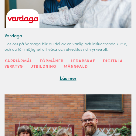
Vardaga
Hos oss på Vardaga blir du del av en vänlig och inkluderande kultur,
och du får möjlighet att växa och utvecklas i din yrkesroll.
KARRIÄRMÅL
FÖRMÅNER
LEDARSKAP
DIGITALA
VERKTYG
UTBILDNING
MÅNGFALD
Läs mer