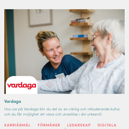
Vardaga
Hos oss på Vardaga blir du del av en vänlig och inkluderande kultur,
och du får möjlighet att växa och utvecklas i din yrkesroll.
KARRIÄRMÅL
FÖRMÅNER
LEDARSKAP
DIGITALA