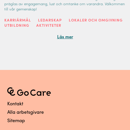
präglas av engagemang, lust och omtanke om varandra. Välkommen
till vår gemenskap!
KARRIÄRMÅL
LEDARSKAP
LOKALER OCH OMGIVNING
UTBILDNING
AKTIVITETER
Läs mer
Kontakt
Alla arbetsgivare
Sitemap