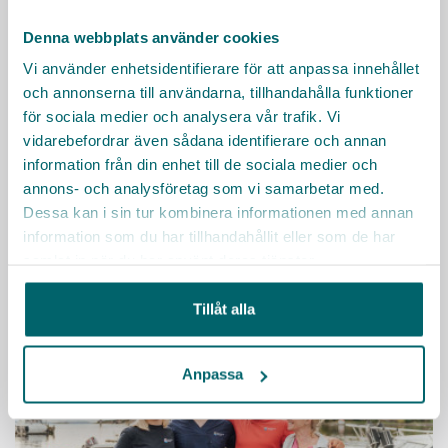
Denna webbplats använder cookies
Vi använder enhetsidentifierare för att anpassa innehållet
och annonserna till användarna, tillhandahålla funktioner
för sociala medier och analysera vår trafik. Vi
Sotenäs kommun
vidarebefordrar även sådana identifierare och annan
Hos oss inom vård och omsorg blir du en viktig del av människors
vardag, samtidigt som du själv utvecklas i din yrkesroll i en
information från din enhet till de sociala medier och
verksamhet som värdesätter engagemang, omtanke och kompetens.
annons- och analysföretag som vi samarbetar med.
Dessa kan i sin tur kombinera informationen med annan
Läs mer
information som du har tillhandahållit eller som de har
samlat in när du har använt deras tjänster.
Tillåt alla
Anpassa