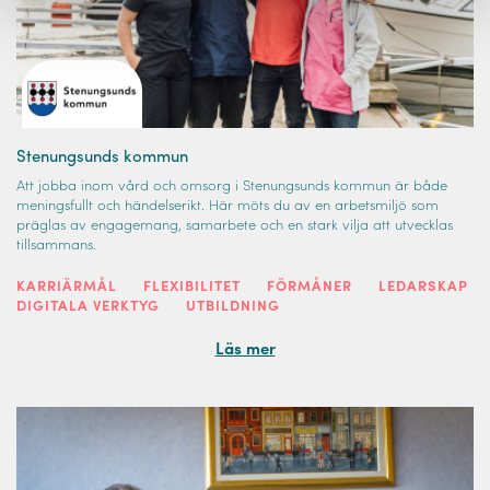
Stenungsunds kommun
Att jobba inom vård och omsorg i Stenungsunds kommun är både
meningsfullt och händelserikt. Här möts du av en arbetsmiljö som
präglas av engagemang, samarbete och en stark vilja att utvecklas
tillsammans.
KARRIÄRMÅL
FLEXIBILITET
FÖRMÅNER
LEDARSKAP
DIGITALA VERKTYG
UTBILDNING
Läs mer