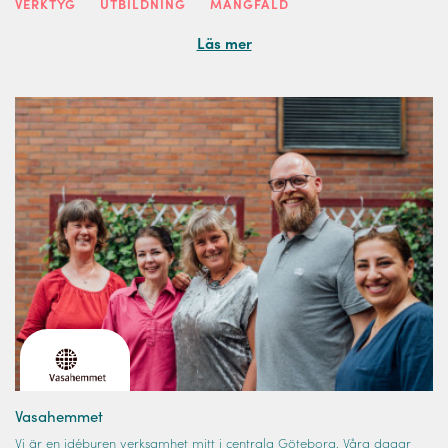
VERKTYG
UTBILDNING
MÅNGFALD
Läs mer
Vasahemmet
Vi är en idéburen verksamhet mitt i centrala Göteborg. Våra dagar