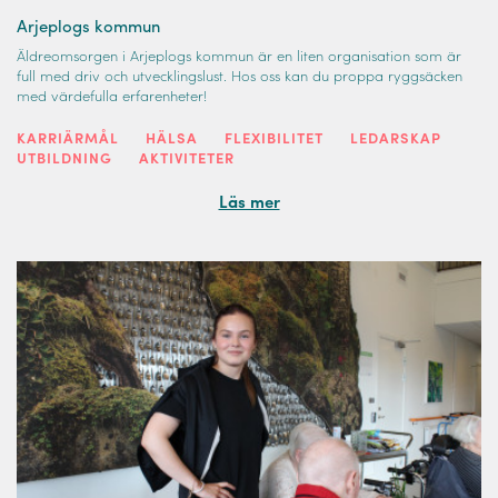
Arjeplogs kommun
Äldreomsorgen i Arjeplogs kommun är en liten organisation som är
full med driv och utvecklingslust. Hos oss kan du proppa ryggsäcken
med värdefulla erfarenheter!
KARRIÄRMÅL
HÄLSA
FLEXIBILITET
LEDARSKAP
UTBILDNING
AKTIVITETER
Läs mer