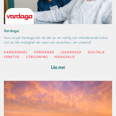
Vardaga
Hos oss på Vardaga blir du del av en vänlig och inkluderande kultur,
och du får möjlighet att växa och utvecklas i din yrkesroll.
KARRIÄRMÅL
FÖRMÅNER
LEDARSKAP
DIGITALA
VERKTYG
UTBILDNING
MÅNGFALD
Läs mer