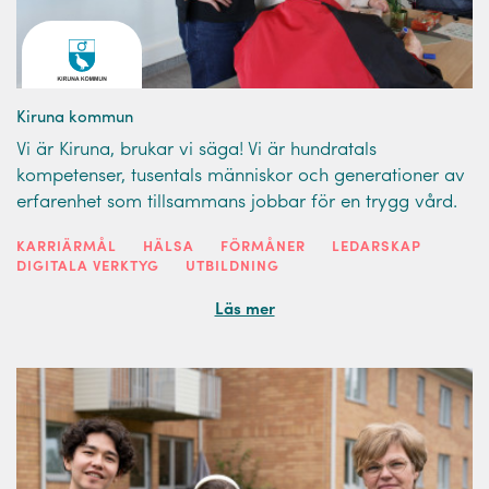
Kiruna kommun
Vi är Kiruna, brukar vi säga! Vi är hundratals
kompetenser, tusentals människor och generationer av
erfarenhet som tillsammans jobbar för en trygg vård.
KARRIÄRMÅL
HÄLSA
FÖRMÅNER
LEDARSKAP
DIGITALA VERKTYG
UTBILDNING
Läs mer