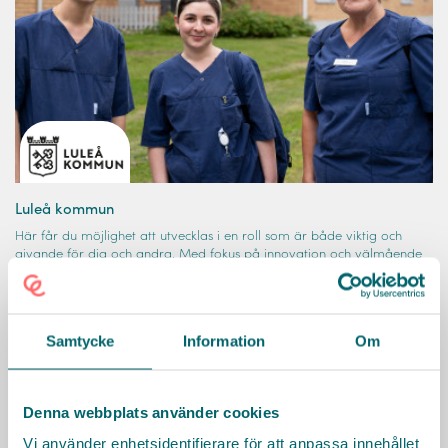
Luleå kommun
Här får du möjlighet att utvecklas i en roll som är både viktig och
givande för dig och andra. Med fokus på innovation och välmående
skapar vi tillsammans en värdefull vardag för Lulebor i behov av stöd.
KARRIÄRMÅL
HÄLSA
FLEXIBILITET
FÖRMÅNER
DIGITALA VERKTYG
UTBILDNING
Samtycke
Information
Om
Läs mer
Denna webbplats använder cookies
Vi använder enhetsidentifierare för att anpassa innehållet