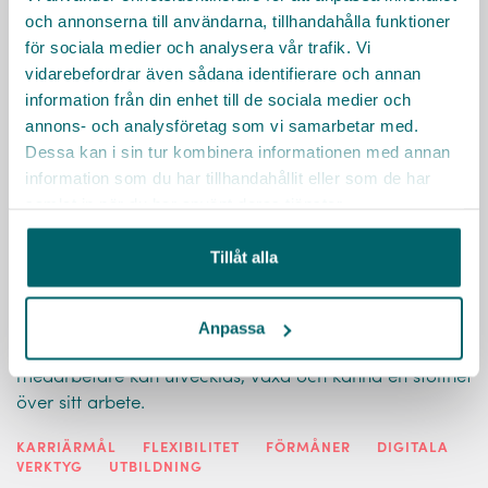
och annonserna till användarna, tillhandahålla funktioner
för sociala medier och analysera vår trafik. Vi
vidarebefordrar även sådana identifierare och annan
information från din enhet till de sociala medier och
annons- och analysföretag som vi samarbetar med.
Dessa kan i sin tur kombinera informationen med annan
information som du har tillhandahållit eller som de har
samlat in när du har använt deras tjänster.
Tillåt alla
Pajala kommun
Anpassa
Vi strävar efter att skapa en arbetsmiljö där våra
medarbetare kan utvecklas, växa och känna en stolthet
över sitt arbete.
KARRIÄRMÅL
FLEXIBILITET
FÖRMÅNER
DIGITALA
VERKTYG
UTBILDNING