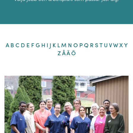
A
B
C
D
E
F
G
H
I
J
K
L
M
N
O
P
Q
R
S
T
U
V
W
X
Y
Z
Å
Ä
Ö