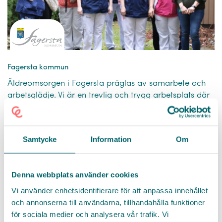
Fagersta kommun
Äldreomsorgen i Fagersta präglas av samarbete och
arbetsglädje. Vi är en trevlig och trygg arbetsplats där
vi alltid gör det lilla extra. Hit kommer man för att
stanna.
Samtycke
Information
Om
KARRIÄRMÅL
HÄLSA
LEDARSKAP
DIGITALA VERKTYG
LOKALER OCH OMGIVNING
UTBILDNING
Läs mer
Denna webbplats använder cookies
Vi använder enhetsidentifierare för att anpassa innehållet
och annonserna till användarna, tillhandahålla funktioner
för sociala medier och analysera vår trafik. Vi