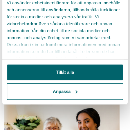
Vi använder enhetsidentifierare för att anpassa innehållet
och annonserna till användarna, tillhandahålla funktioner
för sociala medier och analysera vår trafik. Vi
Sommarvikarier till Villa Maria
vidarebefordrar även sådana identifierare och annan
Helsingborg
information från din enhet till de sociala medier och
annons- och analysföretag som vi samarbetar med.
Höjdpunkter:
Gedigen introduktion. Trygga villkor
Dessa kan i sin tur kombinera informationen med annan
och flera förmåner. En av Sveriges bästa
information som du har tillhandahållit eller som de har
arbetsgivare. Karriär- och utvecklingsmöjligheter.
samlat in när du har använt deras tjänster.
Undersköterska/Vårdbiträde
Äldreboende
Tillåt alla
Äldreomsorg
Anpassa