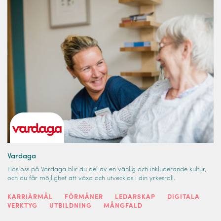
Vardaga
Hos oss på Vardaga blir du del av en vänlig och inkluderande kultur,
och du får möjlighet att växa och utvecklas i din yrkesroll.
KARRIÄRMÅL
FÖRMÅNER
LEDARSKAP
DIGITALA
VERKTYG
UTBILDNING
MÅNGFALD