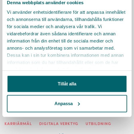
Denna webbplats använder cookies
Vi använder enhetsidentifierare för att anpassa innehållet
och annonserna till användarna, tillhandahålla funktioner
för sociala medier och analysera vår trafik. Vi
vidarebefordrar även sådana identifierare och annan
information från din enhet till de sociala medier och
annons- och analysföretag som vi samarbetar med.
Dessa kan i sin tur kombinera informationen med annan
information som du har tillhandahållit eller som de har
samlat in när du har använt deras tjänster.
Ung Omsorg
Tillåt alla
Ett jobb hos Ung Omsorg ett perfekt första steg ut i
arbetslivet för dig under 18. Vi besöker äldreboenden
Anpassa
under helger för att ordna aktiviteter som skapar
glädje och gemenskap.
KARRIÄRMÅL
DIGITALA VERKTYG
UTBILDNING