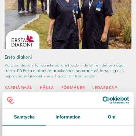
Ersta diakoni
På Ersta diakoni får du inte bara ett jobb – du blir en del av något
större. På Ersta diakoni är arbetssätten baserade på forskning och
beprövad erfarenhet – vi vill göra rätt från början.
KARRIÄRMÅL
HÄLSA
FÖRMÅNER
LEDARSKAP
DIGITALA VERKTYG
UTBILDNING
Läs mer
Samtycke
Information
Om