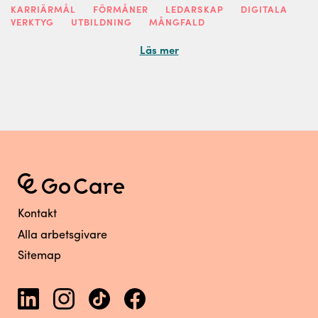
KARRIÄRMÅL
FÖRMÅNER
LEDARSKAP
DIGITALA
VERKTYG
UTBILDNING
MÅNGFALD
Läs mer
Kontakt
Alla arbetsgivare
Sitemap