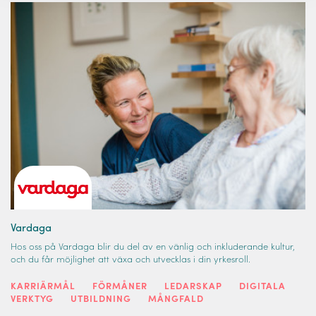
Vardaga
Hos oss på Vardaga blir du del av en vänlig och inkluderande kultur,
och du får möjlighet att växa och utvecklas i din yrkesroll.
KARRIÄRMÅL
FÖRMÅNER
LEDARSKAP
DIGITALA
VERKTYG
UTBILDNING
MÅNGFALD