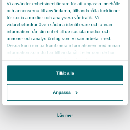
Vi använder enhetsidentifierare för att anpassa innehållet
och annonserna till användarna, tillhandahålla funktioner
för sociala medier och analysera vår trafik. Vi
vidarebefordrar även sådana identifierare och annan
information från din enhet till de sociala medier och
annons- och analysföretag som vi samarbetar med.
Dessa kan i sin tur kombinera informationen med annan
information som du har tillhandahållit eller som de har
samlat in när du har använt deras tjänster.
Ung Omsorg
Ett jobb hos Ung Omsorg ett perfekt första steg ut i
Tillåt alla
arbetslivet för dig under 18. Vi besöker äldreboenden
under helger för att ordna aktiviteter som skapar
Anpassa
glädje och gemenskap.
KARRIÄRMÅL
DIGITALA VERKTYG
UTBILDNING
Läs mer