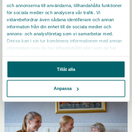
och annonserna till användarna, tillhandahålla funktioner
för sociala medier och analysera vår trafik. Vi
vidarebefordrar även sådana identifierare och annan
information från din enhet till de sociala medier och
Leksands kommun
annons- och analysföretag som vi samarbetar med.
Äldreomsorgen i Leksands kommun är rätt plats för dig som vill bidra,
Dessa kan i sin tur kombinera informationen med annan
utvecklas och trivas. Hos oss får du arbeta med engagerade kollegor
och får förutsättningar att bli ännu bättre inom ditt område.
information som du har tillhandahållit eller som de har
samlat in när du har använt deras tjänster.
KARRIÄRMÅL
FLEXIBILITET
FÖRMÅNER
LEDARSKAP
DIGITALA VERKTYG
UTBILDNING
Tillåt alla
Läs mer
Anpassa