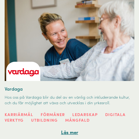
Vardaga
Hos oss på Vardaga blir du del av en vänlig och inkluderande kultur,
och du får möjlighet att växa och utvecklas i din yrkesroll.
KARRIÄRMÅL
FÖRMÅNER
LEDARSKAP
DIGITALA
VERKTYG
UTBILDNING
MÅNGFALD
Läs mer