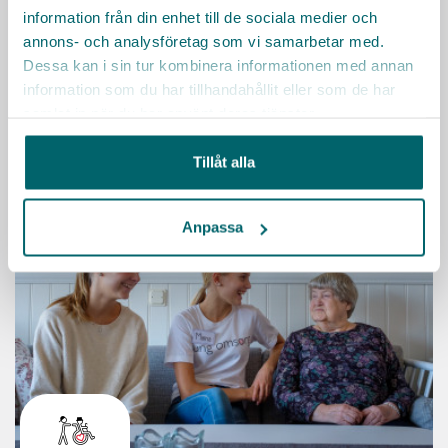
information från din enhet till de sociala medier och
Arbetsgivare nära dig
annons- och analysföretag som vi samarbetar med.
Dessa kan i sin tur kombinera informationen med annan
information som du har tillhandahållit eller som de har
Inspireras av olika arbetsgivare och hitta jobb
samlat in när du har använt deras tjänster.
Tillåt alla
Anpassa