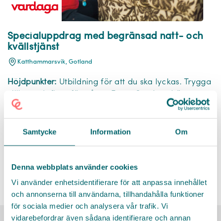
Specialuppdrag med begränsad natt- och
kvällstjänst
Katthammarsvik, Gotland
Höjdpunkter:
Utbildning för att du ska lyckas. Trygga
villkor och flera förmåner. En av Sveriges bästa
arbetsgivare. Karriär- och utbildningsmöjligheter.
Undersköterska/Vårdbiträde
Äldreboende
Samtycke
Information
Om
Äldreomsorg
Denna webbplats använder cookies
Vi använder enhetsidentifierare för att anpassa innehållet
och annonserna till användarna, tillhandahålla funktioner
för sociala medier och analysera vår trafik. Vi
vidarebefordrar även sådana identifierare och annan