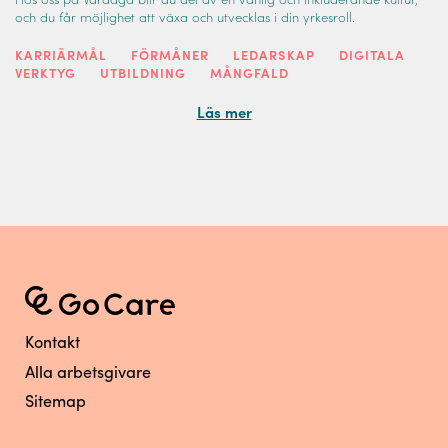
Hos oss på Vardaga blir du del av en vänlig och inkluderande kultur,
och du får möjlighet att växa och utvecklas i din yrkesroll.
KARRIÄRMÅL
FÖRMÅNER
LEDARSKAP
DIGITALA
VERKTYG
UTBILDNING
MÅNGFALD
Läs mer
Kontakt
Alla arbetsgivare
Sitemap