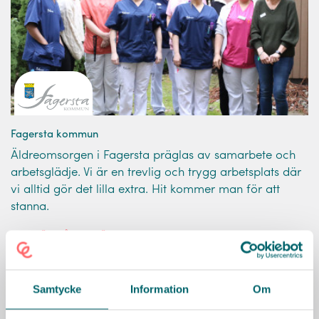
Fagersta kommun
Äldreomsorgen i Fagersta präglas av samarbete och
arbetsglädje. Vi är en trevlig och trygg arbetsplats där
vi alltid gör det lilla extra. Hit kommer man för att
stanna.
KARRIÄRMÅL
HÄLSA
LEDARSKAP
DIGITALA
VERKTYG
LOKALER OCH OMGIVNING
UTBILDNING
Läs mer
Samtycke
Information
Om