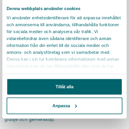
Denna webbplats använder cookies
Vi använder enhetsidentifierare för att anpassa innehållet
och annonserna till användarna, tillhandahålla funktioner
för sociala medier och analysera vår trafik. Vi
vidarebefordrar även sådana identifierare och annan
information från din enhet till de sociala medier och
annons- och analysföretag som vi samarbetar med.
Dessa kan i sin tur kombinera informationen med annan
information som du har tillhandahållit eller som de har
samlat in när du har använt deras tjänster.
Tillåt alla
Ung Omsorg
Ett jobb hos Ung Omsorg ett perfekt första steg ut i
Anpassa
arbetslivet för dig under 18. Vi besöker äldreboenden
under helger för att ordna aktiviteter som skapar
glädje och gemenskap.