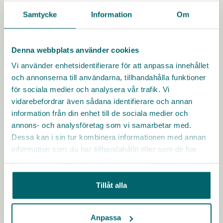
KARRIÄRMÅL
HÄLSA
FÖRMÅNER
LEDARSKAP
Samtycke
Information
Om
DIGITALA VERKTYG
UTBILDNING
Läs mer
Denna webbplats använder cookies
Vi använder enhetsidentifierare för att anpassa innehållet
och annonserna till användarna, tillhandahålla funktioner
för sociala medier och analysera vår trafik. Vi
vidarebefordrar även sådana identifierare och annan
information från din enhet till de sociala medier och
annons- och analysföretag som vi samarbetar med.
Dessa kan i sin tur kombinera informationen med annan
information som du har tillhandahållit eller som de har
samlat in när du har använt deras tjänster.
Tillåt alla
Anpassa