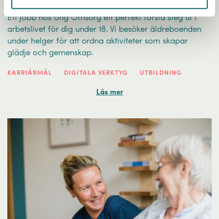
Ung Omsorg
Ett jobb hos Ung Omsorg ett perfekt första steg ut i
arbetslivet för dig under 18. Vi besöker äldreboenden
under helger för att ordna aktiviteter som skapar
glädje och gemenskap.
KARRIÄRMÅL
DIGITALA VERKTYG
UTBILDNING
Läs mer