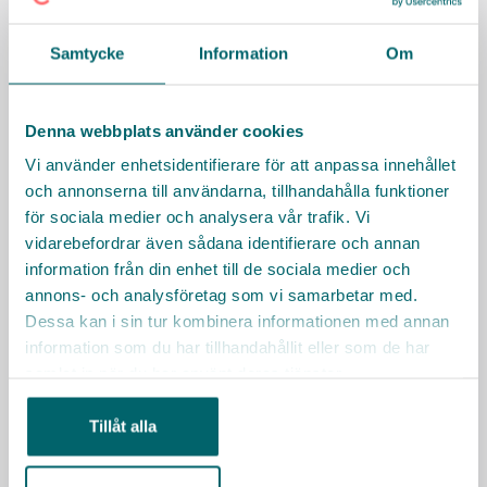
Villa Hovås
Hedtångsvägen 28, Hovås
Samtycke
Information
Om
Har du frågor om tjänsten? Hör av dig!
Denna webbplats använder cookies
Sandra Nilsson, verksamhetschef
0735-320540
Vi använder enhetsidentifierare för att anpassa innehållet
sandra.nilsson3@vardaga.se
och annonserna till användarna, tillhandahålla funktioner
för sociala medier och analysera vår trafik. Vi
Facklig kontakt
vidarebefordrar även sådana identifierare och annan
Kommunal
information från din enhet till de sociala medier och
Kommunal.se
annons- och analysföretag som vi samarbetar med.
Dessa kan i sin tur kombinera informationen med annan
Besök Vardagas webbplats
information som du har tillhandahållit eller som de har
samlat in när du har använt deras tjänster.
Sociala medier
Tillåt alla