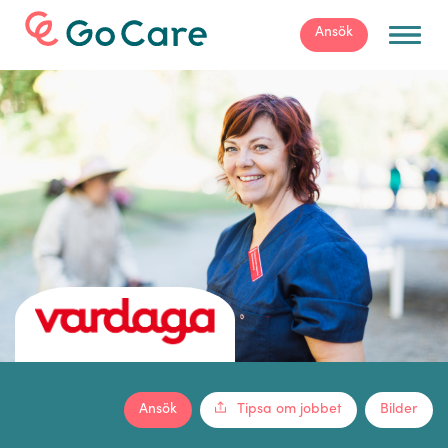
För arbetsgivare
Ansök
Ansök
Tipsa om jobbet
Bilder