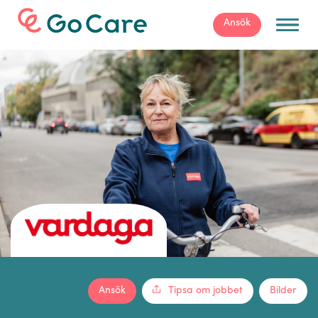
För arbetsgivare
Ansök
Ansök
Tipsa om jobbet
Bilder