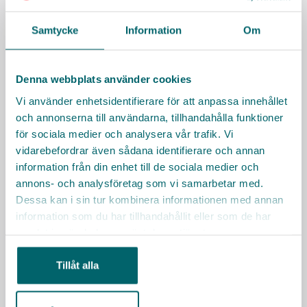
Har du frågor om tjänsten? Hör av dig!
Pia Nordström
Samtycke
Information
Om
pia.nordstrom@vardaga.se
Facklig kontakt:
Denna webbplats använder cookies
Kommunal, Team Ambea
Vi använder enhetsidentifierare för att anpassa innehållet
010-442 90 32
pvo.ambea.stockholm@kommunal.se
och annonserna till användarna, tillhandahålla funktioner
för sociala medier och analysera vår trafik. Vi
Besök Vardagas webbsida
vidarebefordrar även sådana identifierare och annan
information från din enhet till de sociala medier och
Sociala medier
annons- och analysföretag som vi samarbetar med.
Dessa kan i sin tur kombinera informationen med annan
information som du har tillhandahållit eller som de har
samlat in när du har använt deras tjänster.
Räkna ut resväg
Tillåt alla