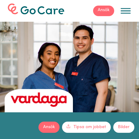
För arbetsgivare
Ansök
Ansök
Tipsa om jobbet
Bilder