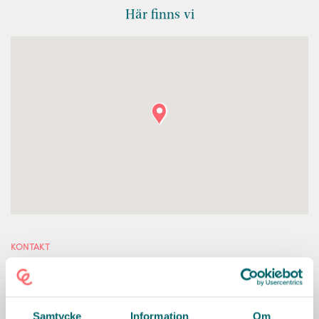
Här finns vi
KONTAKT
Villa Djäknegatan
Djäknegatan 88 B, Uppsala
Samtycke
Information
Om