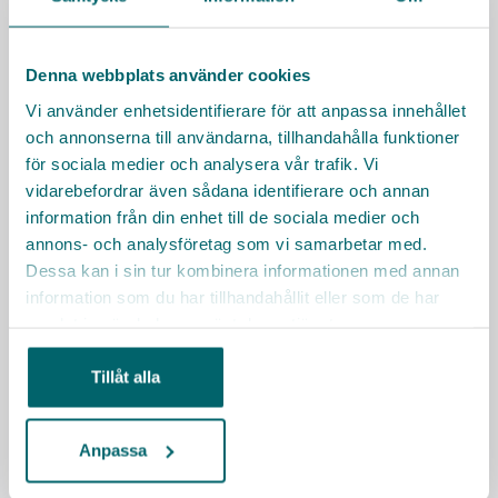
Har du frågor om tjänsten? Hör av dig!
Viktoria Mann, verksamhetschef
viktoria.mann@vardaga.se
Denna webbplats använder cookies
Vi använder enhetsidentifierare för att anpassa innehållet
Facklig kontakt
och annonserna till användarna, tillhandahålla funktioner
Kommunal
för sociala medier och analysera vår trafik. Vi
Kommunal.se
vidarebefordrar även sådana identifierare och annan
information från din enhet till de sociala medier och
Besök Vardagas webbplats
annons- och analysföretag som vi samarbetar med.
Dessa kan i sin tur kombinera informationen med annan
Sociala medier
information som du har tillhandahållit eller som de har
samlat in när du har använt deras tjänster.
Tillåt alla
Räkna ut resväg
Anpassa