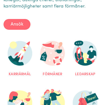
kollegor, duktiga chefer, utbildningar,
karriärmöjligheter samt flera förmåner.
Ansök
KARRIÄRMÅL
FÖRMÅNER
LEDARSKAP