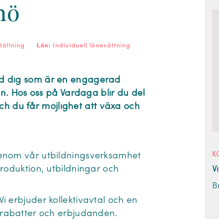
rnö
tällning
Lön:
Individuell lönesättning
rand dig som är en engagerad
en
. Hos oss på Vardaga blir du del
ch du får möjlighet att växa och
K
nom vår utbildningsverksamhet
ntroduktion, utbildningar och
V
B
Vi erbjuder kollektivavtal och en
 rabatter och erbjudanden.