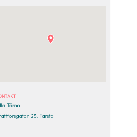
ONTAKT
illa Tärnö
rattforsgatan 25, Farsta