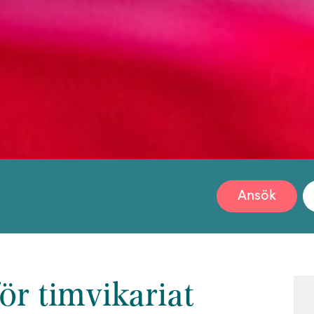
Ansök
ör timvikariat