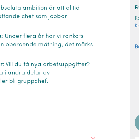
bsoluta ambition är att alltid
F
öttande chef som jobbar
K
K
:
Under flera år har vi rankats
 en oberoende mätning, det märks
B
r
: Vill du få nya arbetsuppgifter?
a i andra delar av
ller bli gruppchef.