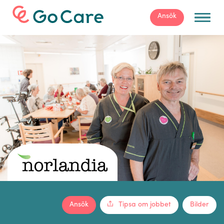
För arbetsgivare
Ansök
Ansök
Tipsa om jobbet
Bilder