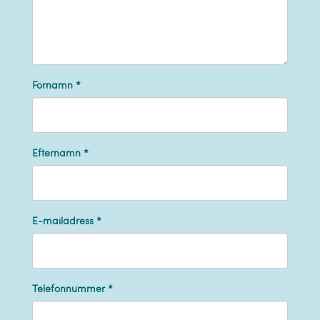
Förnamn *
Efternamn *
E-mailadress *
Telefonnummer *