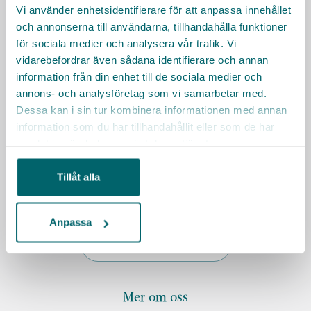
Vi använder enhetsidentifierare för att anpassa innehållet
Sociala medier
och annonserna till användarna, tillhandahålla funktioner
för sociala medier och analysera vår trafik. Vi
vidarebefordrar även sådana identifierare och annan
information från din enhet till de sociala medier och
annons- och analysföretag som vi samarbetar med.
Räkna ut resväg
Dessa kan i sin tur kombinera informationen med annan
information som du har tillhandahållit eller som de har
samlat in när du har använt deras tjänster.
Tillåt alla
Anpassa
Mer om oss