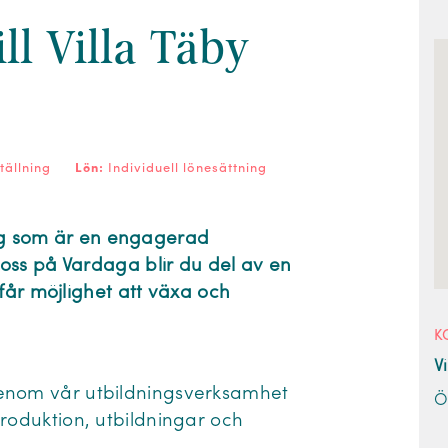
ll Villa Täby
tällning
Lön:
Individuell lönesättning
dig som är en engagerad
 oss på Vardaga blir du del av en
får möjlighet att växa och
K
V
nom vår utbildningsverksamhet
Ö
ntroduktion, utbildningar och