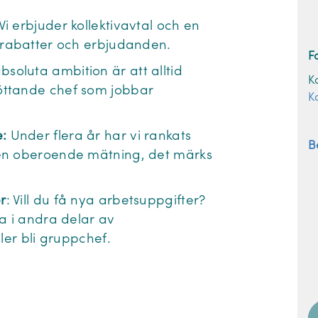
Vi erbjuder kollektivavtal och en
 rabatter och erbjudanden.
F
bsoluta ambition är att alltid
K
öttande chef som jobbar
K
:
Under flera år har vi rankats
B
 en oberoende mätning, det märks
r
: Vill du få nya arbetsuppgifter?
a i andra delar av
ller bli gruppchef.