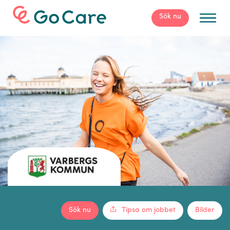
För arbetsgivare
Sök nu
Sök nu
Tipsa om jobbet
Bilder