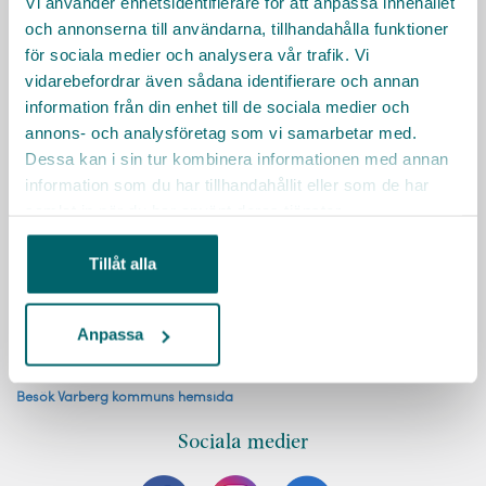
Vi använder enhetsidentifierare för att anpassa innehållet
och annonserna till användarna, tillhandahålla funktioner
för sociala medier och analysera vår trafik. Vi
vidarebefordrar även sådana identifierare och annan
information från din enhet till de sociala medier och
annons- och analysföretag som vi samarbetar med.
KONTAKT
Dessa kan i sin tur kombinera informationen med annan
Har du frågor, tveka inte att höra av dig!
information som du har tillhandahållit eller som de har
Bemanningsavdelningen
samlat in när du har använt deras tjänster.
bemanningsavdelningen@varberg.se
Tillåt alla
Facklig kontakt
Kommunal, expeditionen
Anpassa
072-151 73 76
Besök Varberg kommuns hemsida
Sociala medier