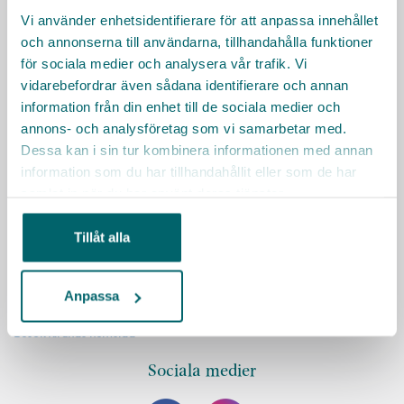
Vi använder enhetsidentifierare för att anpassa innehållet
och annonserna till användarna, tillhandahålla funktioner
för sociala medier och analysera vår trafik. Vi
vidarebefordrar även sådana identifierare och annan
KONTAKT
information från din enhet till de sociala medier och
Har du frågor, tveka inte att höra av dig!
annons- och analysföretag som vi samarbetar med.
Rekryterare
Dessa kan i sin tur kombinera informationen med annan
0980 - 703 68
information som du har tillhandahållit eller som de har
bemanning@kiruna.se
samlat in när du har använt deras tjänster.
Facklig kontakt
Tillåt alla
Kommunal
0980-707 83
kiruna.norrbotten@kommunal.se
Anpassa
Besök Kirunas hemsida
Sociala medier