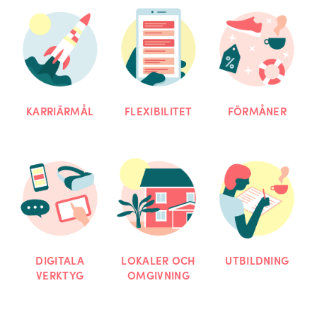
KARRIÄRMÅL
FLEXIBILITET
FÖRMÅNER
DIGITALA
LOKALER OCH
UTBILDNING
VERKTYG
OMGIVNING