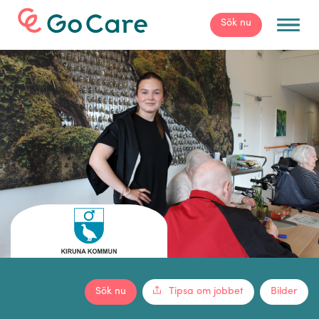
För arbetsgivare
Sök nu
Sök nu
Tipsa om jobbet
Bilder