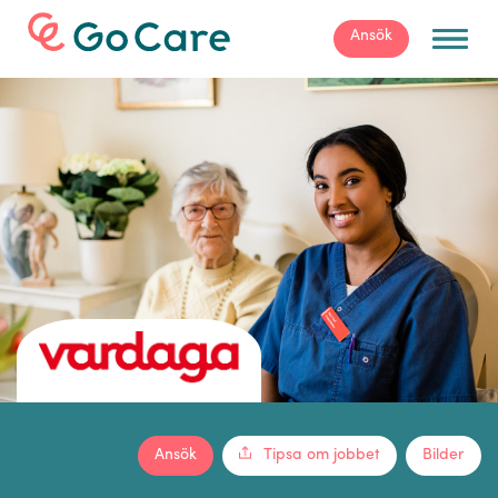
För arbetsgivare
Ansök
Ansök
Tipsa om jobbet
Bilder