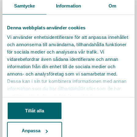
Samtycke
Information
Om
Har du frågor om tjänsten? Hör av dig!
Irena Skala, gruppchef
Denna webbplats använder cookies
irena.skala@vardaga.se
Vi använder enhetsidentifierare för att anpassa innehållet
och annonserna till användarna, tillhandahålla funktioner
Facklig kontakt
för sociala medier och analysera vår trafik. Vi
Kommunal
vidarebefordrar även sådana identifierare och annan
kommunal.se
information från din enhet till de sociala medier och
annons- och analysföretag som vi samarbetar med.
Besök Vardagas webbplats
Dessa kan i sin tur kombinera informationen med annan
information som du har tillhandahållit eller som de har
Sociala medier
samlat in när du har använt deras tjänster.
Tillåt alla
Räkna ut resväg
Anpassa