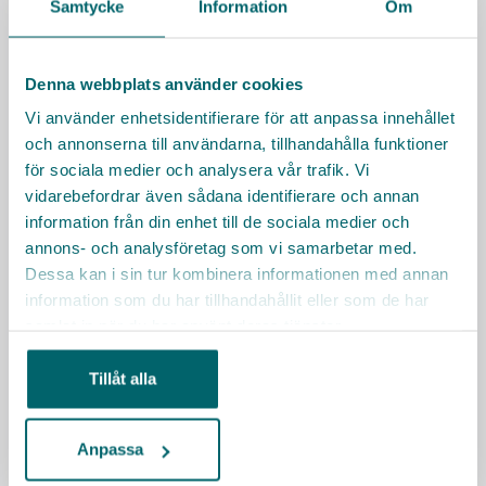
Samtycke
Information
Om
Villa Telegrafen
Bryggargatan 10, Nynäshamn
Denna webbplats använder cookies
Vi använder enhetsidentifierare för att anpassa innehållet
Facklig kontakt
och annonserna till användarna, tillhandahålla funktioner
för sociala medier och analysera vår trafik. Vi
Kommunal
kommunal.se
vidarebefordrar även sådana identifierare och annan
information från din enhet till de sociala medier och
annons- och analysföretag som vi samarbetar med.
Besök Vardagas webbplats
Dessa kan i sin tur kombinera informationen med annan
Sociala medier
information som du har tillhandahållit eller som de har
samlat in när du har använt deras tjänster.
Tillåt alla
Räkna ut resväg
Anpassa