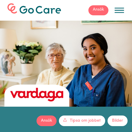
För arbetsgivare
Ansök
Ansök
Tipsa om jobbet
Bilder