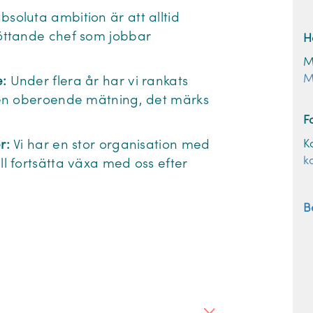
bsoluta ambition är att alltid
öttande chef som jobbar
H
M
M
:
Under flera år har vi rankats
 en oberoende mätning, det märks
F
K
er:
Vi har en stor organisation med
k
 fortsätta växa med oss efter
B