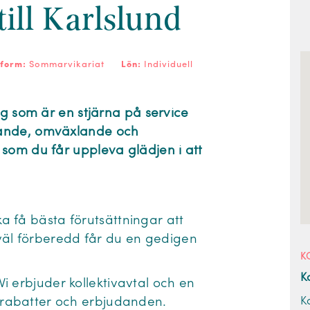
ill Karlslund
sform:
Sommarvikariat
Lön:
Individuell
ig som är en stjärna på service
nande, omväxlande och
som du får uppleva glädjen i att
ka få bästa förutsättningar att
väl förberedd får du en gedigen
K
K
Vi erbjuder kollektivavtal och en
K
l rabatter och erbjudanden.