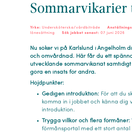
Sommarvikarier t
Yrke:
Undersköterska/vårdbiträde
Anställning
lönesättning
Sök jobbet senast:
07 juni 2026
Nu söker vi på Karlslund i Ängelholm d
och omvårdnad. Här får du ett spän
utvecklande sommarvikariat samtidigt 
göra en insats för andra.
Höjdpunkter:
Gedigen introduktion:
För att du s
komma in i jobbet och känna dig 
introduktion.
Trygga villkor och flera förmåner:
förmånsportal med ett stort anta