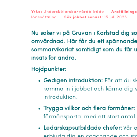
Yrke:
Undersköterska/vårdbiträde
Anställning
lönesättning
Sök jobbet senast:
15 juli 2026
Nu söker vi på Gruvan i Karlstad dig s
omvårdnad. Här får du ett spännand
sommarvikariat samtidigt som du får u
insats för andra.
Höjdpunkter:
Gedigen introduktion:
För att du s
komma in i jobbet och känna dig 
introduktion.
Trygga villkor och flera förmåner:
förmånsportal med ett stort anta
Ledarskapsutbildade chefer:
Vår a
erbjuda dig en coachande och st