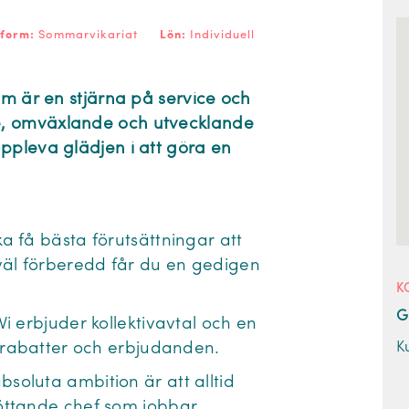
sform:
Sommarvikariat
Lön:
Individuell
om är en stjärna på service och
e, omväxlande och utvecklande
ppleva glädjen i att göra en
ka få bästa förutsättningar att
väl förberedd får du en gedigen
K
G
Vi erbjuder kollektivavtal och en
K
l rabatter och erbjudanden.
bsoluta ambition är att alltid
öttande chef som jobbar