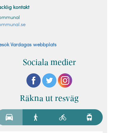
acklig kontakt
ommunal
ommunal.se
esök Vardagas webbplats
Sociala medier
Räkna ut resväg