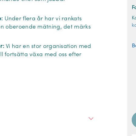
F
K
:
Under flera år har vi rankats
k
 en oberoende mätning, det märks
B
er:
Vi har en stor organisation med
 fortsätta växa med oss efter