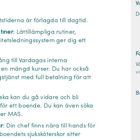
V
D
tstiderna är förlagda till dagtid.
tiner
: Lättillämpliga rutiner,
itetsledningssystem ger dig ett
F
ång till Vardagas interna
V
en mängd kurser. Du har också
v
stjänst med full betalning för att
B
ska kan du gå vidare och bli
 för ett boende. Du kan även söka
ller MAS.
r
: Din chef finns nära till hands för
 boendets sjuksköterskor sitter