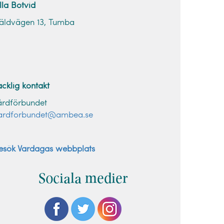
illa Botvid
äldvägen 13, Tumba
acklig kontakt
årdförbundet
ardforbundet@ambea.se
esök Vardagas webbplats
Sociala medier