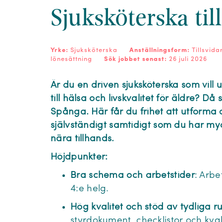
Sjuksköterska til
Yrke:
Sjuksköterska
Anställningsform:
Tillsvid
lönesättning
Sök jobbet senast:
26 juli 2026
Är du en driven sjuksköterska som vill u
till hälsa och livskvalitet för äldre? Då 
Spånga. Här får du frihet att utforma
självständigt samtidigt som du har m
nära tillhands.
Höjdpunkter:
Bra schema och arbetstider
: Arbe
4:e helg.
Hög kvalitet och stöd av tydliga ru
styrdokument, checklistor och kval