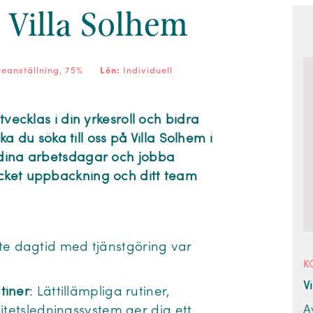
l Villa Solhem
areanställning, 75%
Lön:
Individuell
tvecklas i din yrkesroll och bidra
ska du söka till oss på Villa Solhem i
 dina arbetsdagar och jobba
ycket uppbackning och ditt team
te dagtid med tjänstgöring var
K
V
tiner
: Lättillämpliga rutiner,
A
itetsledningssystem ger dig ett