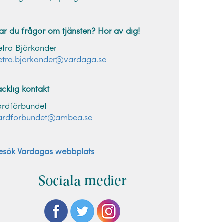
ar du frågor om tjänsten? Hör av dig!
etra Björkander
etra.bjorkander@vardaga.se
acklig kontakt
årdförbundet
ardforbundet@ambea.se
esök Vardagas webbplats
Sociala medier