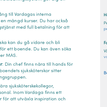
ång till Vardagas interna
H
en mängd kurser. Du har också
P
stjänst med full betalning för att
p
ska kan du gå vidare och bli
F
 för ett boende. Du kan även söka
V
ller MAS.
v
r
: Din chef finns nära till hands för
 boendets sjuksköterskor sitter
B
ningsgruppen.
ära sjuksköterskekollegor,
nal. Inom Vardaga finns ett
r för att utväxla inspiration och