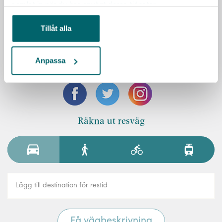
samlat in när du har använt deras tjänster.
Vårdförbundet
vardforbundet@ambea.se
Tillåt alla
Besök Vardagas webbplats
Anpassa
Sociala medier
Räkna ut resväg