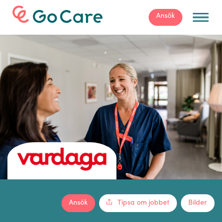
För arbetsgivare
Ansök
Ansök
Tipsa om jobbet
Bilder