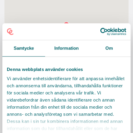
Samtycke
Information
Om
Denna webbplats använder cookies
Vi använder enhetsidentifierare för att anpassa innehållet
KONTAKT
och annonserna till användarna, tillhandahålla funktioner
Nymilen
för sociala medier och analysera vår trafik. Vi
Tunnlandsvägen 89-95, Bromma
vidarebefordrar även sådana identifierare och annan
information från din enhet till de sociala medier och
annons- och analysföretag som vi samarbetar med.
Dessa kan i sin tur kombinera informationen med annan
information som du har tillhandahållit eller som de har
Facklig kontakt