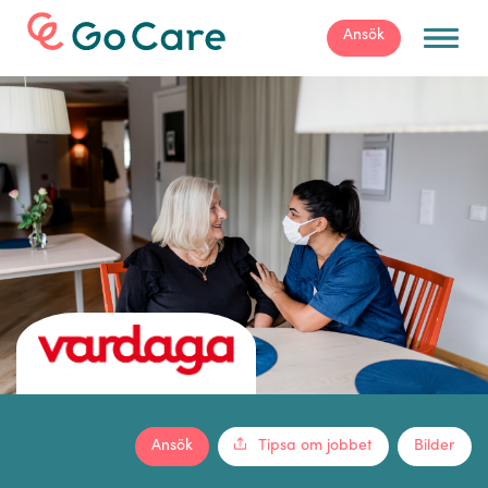
För arbetsgivare
Ansök
Ansök
Tipsa om jobbet
Bilder