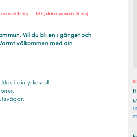
dareanställning
Sök jobbet senast:
19 maj
kommun. Vill du bli en i gänget och
 Varmt välkommen med din
K
klas i din yrkesroll.
ioner.
H
utsvägar.
M
0
m