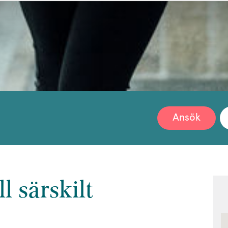
Ansök
l särskilt