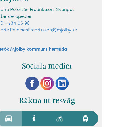
acklig kontakt
arie Petersén Fredriksson, Sveriges
rbetsterapeuter
10 - 234 56 96
arie.PetersenFredriksson@mjolby.se
esök Mjölby kommuns hemsida
Sociala medier
Räkna ut resväg