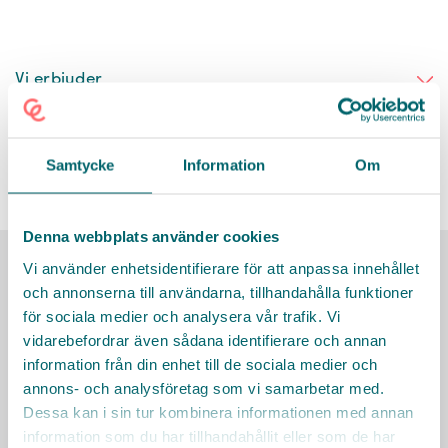
Vi erbjuder
Din roll
Samtycke
Information
Om
Din kunskap och erfarenhet
Denna webbplats använder cookies
Här finns vi
Vi använder enhetsidentifierare för att anpassa innehållet
och annonserna till användarna, tillhandahålla funktioner
för sociala medier och analysera vår trafik. Vi
vidarebefordrar även sådana identifierare och annan
information från din enhet till de sociala medier och
annons- och analysföretag som vi samarbetar med.
Dessa kan i sin tur kombinera informationen med annan
information som du har tillhandahållit eller som de har