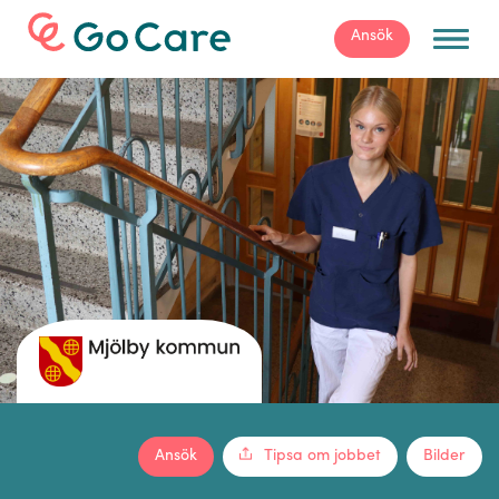
För arbetsgivare
Ansök
Ansök
Tipsa om jobbet
Bilder