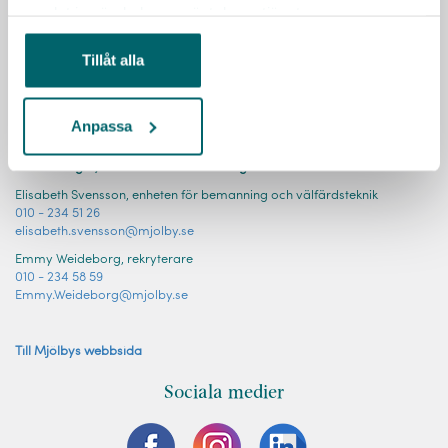
samlat in när du har använt deras tjänster.
Tillåt alla
Anpassa
KONTAKT
Har du frågor, tveka inte att höra av dig!
Elisabeth Svensson, enheten för bemanning och välfärdsteknik
010 - 234 51 26
elisabeth.svensson@mjolby.se
Emmy Weideborg, rekryterare
010 - 234 58 59
Emmy.Weideborg@mjolby.se
Till Mjölbys webbsida
Sociala medier