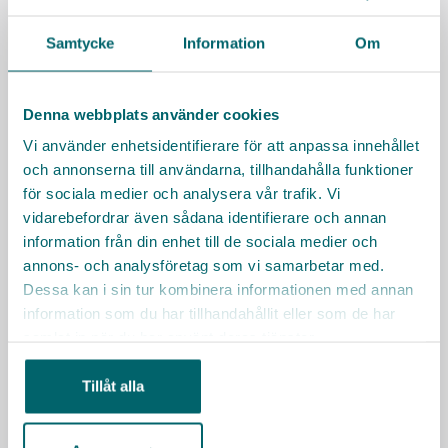
Polhemsgården
Samtycke
Information
Om
Polhemsgatan 16, Solna
Har du frågor om tjänsten? Hör av dig!
Denna webbplats använder cookies
Sadaf Ahmedi, enhetschef
Vi använder enhetsidentifierare för att anpassa innehållet
sadaf.ahmedi@vardaga.se
och annonserna till användarna, tillhandahålla funktioner
för sociala medier och analysera vår trafik. Vi
Facklig kontakt
vidarebefordrar även sådana identifierare och annan
Akademikerförbunden (företräds av Akademikerförbundet SSR)
information från din enhet till de sociala medier och
08-617 44 00
annons- och analysföretag som vi samarbetar med.
Dessa kan i sin tur kombinera informationen med annan
Besök Vardagas webbplats
information som du har tillhandahållit eller som de har
samlat in när du har använt deras tjänster.
Sociala medier
Tillåt alla