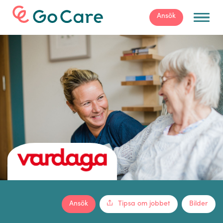
För arbetsgivare
Ansök
Ansök
Tipsa om jobbet
Bilder