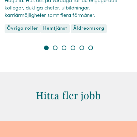
Högalid. Hos oss på Vardaga får du engagerade
kollegor, duktiga chefer, utbildningar,
karriärmöjligheter samt flera förmåner.
Övriga roller
Äldreomsorg
Hemtjänst
Hitta fler jobb