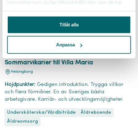
information som du har tillhandahållit eller som de har
samlat in när du har använt deras tjänster.
Tillåt alla
Anpassa
Sommarvikarier till Villa Maria
Helsingborg
Höjdpunkter:
Gedigen introduktion. Trygga villkor
och flera förmåner. En av Sveriges bästa
arbetsgivare. Karriär- och utvecklingsmöjligheter.
Undersköterska/Vårdbiträde
Äldreboende
Äldreomsorg