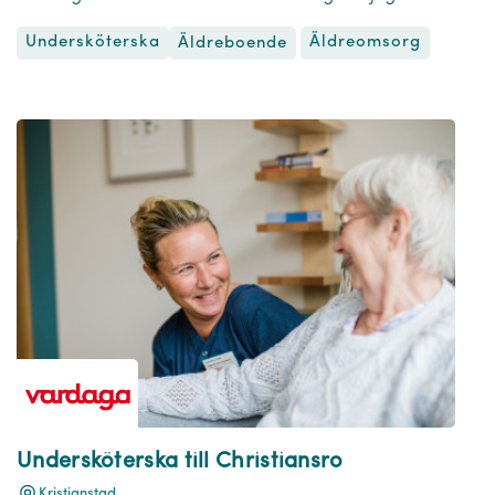
Undersköterska
Äldreomsorg
Äldreboende
Undersköterska till Christiansro
Kristianstad