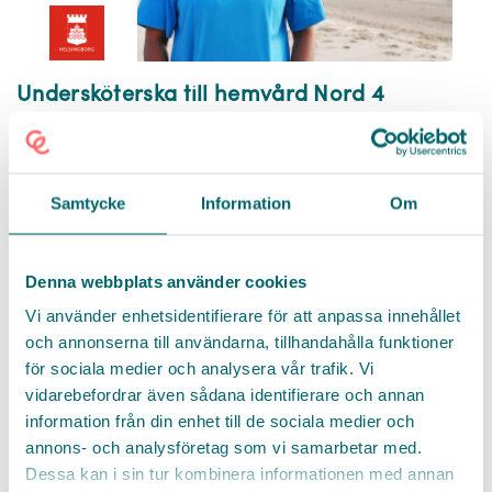
Undersköterska till hemvård Nord 4
Helsingborg
Varje dag i hemvården är en chans att sprida glädje,
trygghet och omtanke. Vill du vara med och göra
Samtycke
Information
Om
skillnad i människors vardag? Då kan du vara den vi
söker!
Denna webbplats använder cookies
Undersköterska
Äldreomsorg
Hemtjänst
Vi använder enhetsidentifierare för att anpassa innehållet
och annonserna till användarna, tillhandahålla funktioner
för sociala medier och analysera vår trafik. Vi
vidarebefordrar även sådana identifierare och annan
information från din enhet till de sociala medier och
annons- och analysföretag som vi samarbetar med.
Dessa kan i sin tur kombinera informationen med annan