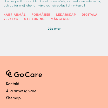
Hos oss på Vardaga blir du del av en vänlig och inkluderande kultur,
och du får möjlighet att växa och utvecklas i din yrkesroll.
KARRIÄRMÅL
FÖRMÅNER
LEDARSKAP
DIGITALA
VERKTYG
UTBILDNING
MÅNGFALD
Läs mer
Kontakt
Alla arbetsgivare
Sitemap