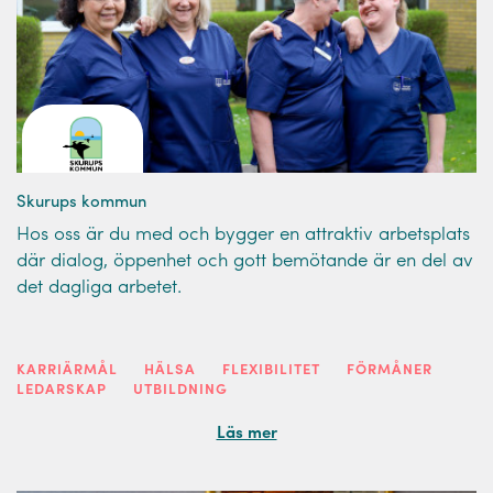
Skurups kommun
Hos oss är du med och bygger en attraktiv arbetsplats
där dialog, öppenhet och gott bemötande är en del av
det dagliga arbetet.
KARRIÄRMÅL
HÄLSA
FLEXIBILITET
FÖRMÅNER
LEDARSKAP
UTBILDNING
Läs mer