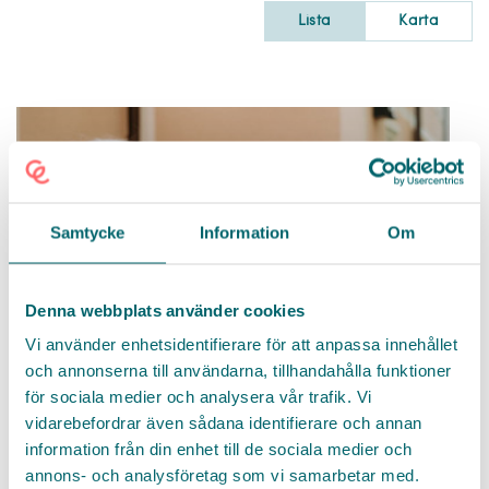
Lista
Karta
Samtycke
Information
Om
Denna webbplats använder cookies
Vi använder enhetsidentifierare för att anpassa innehållet
och annonserna till användarna, tillhandahålla funktioner
Nacka, Chefsroller,
Hemtjänst
för sociala medier och analysera vår trafik. Vi
Biträdande verksamhetschef till
vidarebefordrar även sådana identifierare och annan
information från din enhet till de sociala medier och
Natt- och larmpatrullen i Nacka
annons- och analysföretag som vi samarbetar med.