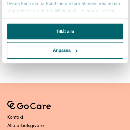
kommun
Dessa kan i sin tur kombinera informationen med annan
information som du har tillhandahållit eller som de har
Höjdpunkter:
En roll där du har stor möjlighet att
samlat in när du har använt deras tjänster.
påverka och bidra med din kompetens. Bli del av en
engagerad ledningsgrupp. Hälsofrämjande förmåner.
Tillåt alla
TILLSVIDAREANSTÄLLNING
HEMTJÄNST
Anpassa
Läs mer
Kontakt
Alla arbetsgivare