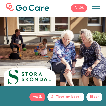
För arbetsgivare
Ansök
Ansök
Tipsa om jobbet
Bilder