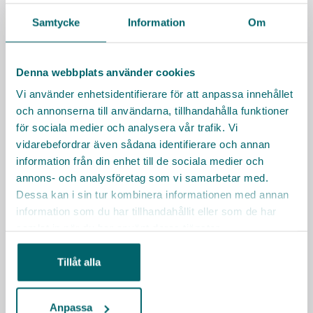
Samtycke
Information
Om
Denna webbplats använder cookies
Vi använder enhetsidentifierare för att anpassa innehållet
och annonserna till användarna, tillhandahålla funktioner
för sociala medier och analysera vår trafik. Vi
vidarebefordrar även sådana identifierare och annan
information från din enhet till de sociala medier och
annons- och analysföretag som vi samarbetar med.
KONTAKT
Dessa kan i sin tur kombinera informationen med annan
Villa Tollare
information som du har tillhandahållit eller som de har
Tollarevägen 2, Saltsjö-Boo (Nacka)
samlat in när du har använt deras tjänster.
Har du frågor om tjänsten? Hör av dig!
Tillåt alla
Ann Christine Zini
annchristine.zini@storaskondal.se
Anpassa