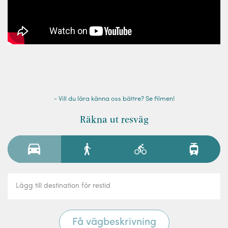
- Vill du lära känna oss bättre? Se filmen!
Räkna ut resväg