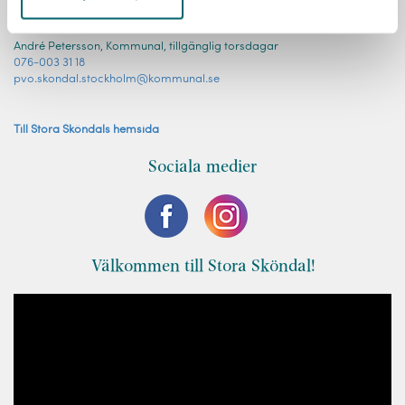
Facklig företrädare
André Petersson, Kommunal, tillgänglig torsdagar
076-003 31 18
pvo.skondal.stockholm@kommunal.se
Till Stora Sköndals hemsida
Sociala medier
Välkommen till Stora Sköndal!