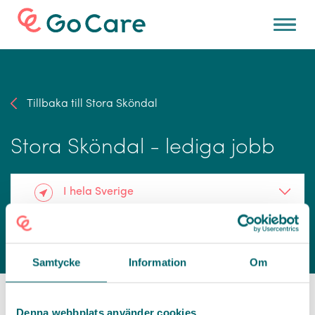
För arbetsgivare
Tillbaka till Stora Sköndal
Stora Sköndal - lediga jobb
I hela Sverige
Samtycke
Information
Om
Denna webbplats använder cookies