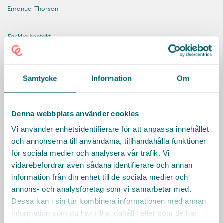
Emanuel Thorson
Facklig kontakt
Facklig kontakt
0104429584
Samtycke
Information
Om
Besök Varberg kommuns hemsida
Räkna ut resväg
Denna webbplats använder cookies
Vi använder enhetsidentifierare för att anpassa innehållet
och annonserna till användarna, tillhandahålla funktioner
för sociala medier och analysera vår trafik. Vi
vidarebefordrar även sådana identifierare och annan
information från din enhet till de sociala medier och
annons- och analysföretag som vi samarbetar med.
Dessa kan i sin tur kombinera informationen med annan
information som du har tillhandahållit eller som de har