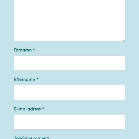
Förnamn *
Efternamn *
E-mailadress *
Telefonnummer *