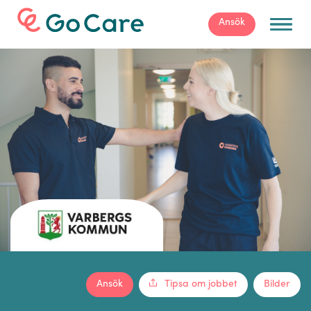
För arbetsgivare
Ansök
Ansök
Tipsa om jobbet
Bilder