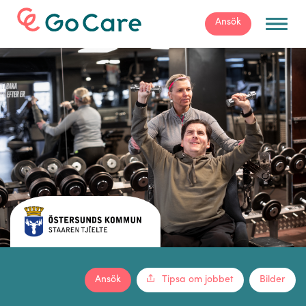
För arbetsgivare
Ansök
Ansök
Tipsa om jobbet
Bilder