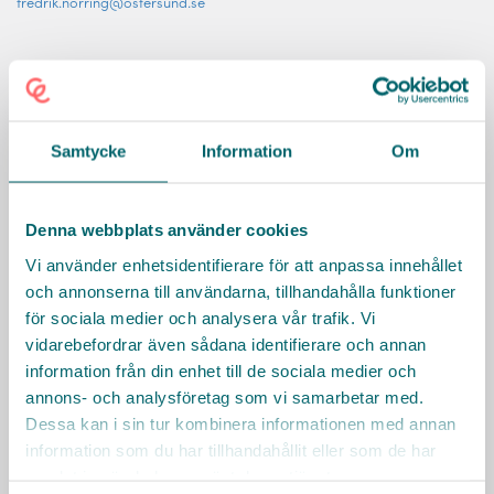
fredrik.norring@ostersund.se
Östersund kommuns hemsida
Räkna ut resväg
Samtycke
Information
Om
Denna webbplats använder cookies
Vi använder enhetsidentifierare för att anpassa innehållet
och annonserna till användarna, tillhandahålla funktioner
för sociala medier och analysera vår trafik. Vi
vidarebefordrar även sådana identifierare och annan
information från din enhet till de sociala medier och
annons- och analysföretag som vi samarbetar med.
Dessa kan i sin tur kombinera informationen med annan
information som du har tillhandahållit eller som de har
Mer om oss
samlat in när du har använt deras tjänster.