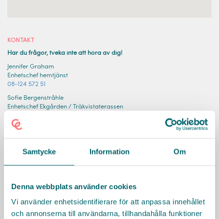
KONTAKT
Har du frågor, tveka inte att höra av dig!
Jennifer Graham
Enhetschef hemtjänst
08-124 572 51
Sofie Bergenstråhle
Enhetschef Ekgården / Träkvistaterassen
08-124 575 07
Päivi Leponiemi
Enhetschef Söderströmsgården
08-124 574 80
Samtycke
Information
Om
Pirjo Ridemalm
Chef HSL/Rehab inom LSS -verksamheter
08-124 570 81
Denna webbplats använder cookies
Vi använder enhetsidentifierare för att anpassa innehållet
Facklig Företrädare
och annonserna till användarna, tillhandahålla funktioner