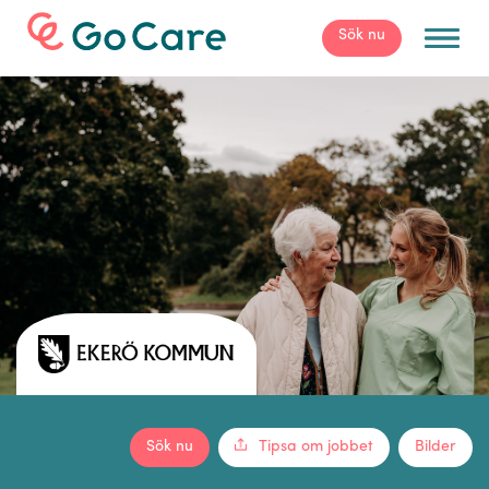
För arbetsgivare
Sök nu
Sök nu
Tipsa om jobbet
Bilder