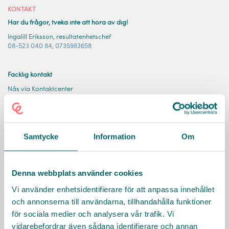
KONTAKT
Har du frågor, tveka inte att höra av dig!
Ingalill Eriksson, resultatenhetschef
08-523 040 84
,
0735983658
Facklig kontakt
Nås via Kontaktcenter
08-5230 1000
Besök Södertälje kommuns hemsida
Samtycke
Information
Om
Sociala medier
Denna webbplats använder cookies
Vi använder enhetsidentifierare för att anpassa innehållet
och annonserna till användarna, tillhandahålla funktioner
Räkna ut resväg
för sociala medier och analysera vår trafik. Vi
vidarebefordrar även sådana identifierare och annan