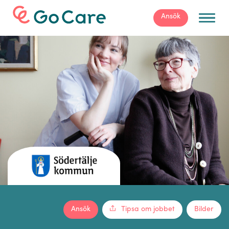
För arbetsgivare
Ansök
Ansök
Tipsa om jobbet
Bilder